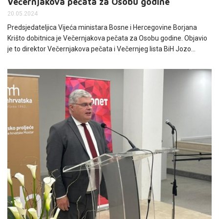
Večernjakova pečata za Osobu godine
20.05.2024
Predsjedateljica Vijeća ministara Bosne i Hercegovine Borjana
Krišto dobitnica je Večernjakova pečata za Osobu godine. Objavio
je to direktor Večernjakova pečata i Večernjeg lista BiH Jozo
Pavković. HT Eronet i ove je godine podržao ovu manifestaciju koja
promiče istinske vrijednosti i pozitivnu stranu naših života.