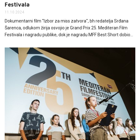
Festivala
11.10.2024
Dokumentarni film ''Izbor za miss zatvora'', bh redatelja Srđana
Šarenca, odlukom žirija osvojio je Grand Prix 25. Mediteran Film
Festivala i nagradu publike, dok je nagradu MFF Best Short dobio
film ''A Poil!'', francuske redateljice Audrey Clemens. Nagrada
''Best Camera'' pripala je snimatelju Igoru Maroviću za rad na filmu
''Flašaroši'', srpskog redatelja Nemanje Vojinovića. HT Eronet i ove
je godine generalni sponzor festivala.