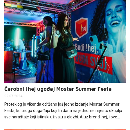
Čarobni !hej ugođaj Mostar Summer Festa
02.07.2024
Proteklog je vikenda održano još jedno izdanje Mostar Summer
Festa, kultnoga događaja koji tri dana na jednome mjestu okuplja
sve naraštaje koji istinski uživaju u glazbi. A uz brend !hej, i ove
smo godine dali potporu ostvarenju istinskoga fest ugođaja.