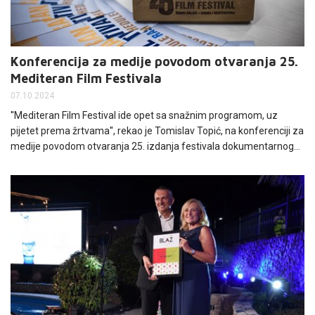
Konferencija za medije povodom otvaranja 25.
Mediteran Film Festivala
07.10.2024
''Mediteran Film Festival ide opet sa snažnim programom, uz
pijetet prema žrtvama'', rekao je Tomislav Topić, na konferenciji za
medije povodom otvaranja 25. izdanja festivala dokumentarnog
filma koji će ove godine trajati od 8. do 12. listopada u Širokom
Brijegu. Naveo je kako je festival jedan od najstarijih kulturnih
događaja u BiH, te da su uza sve probleme, na koje su naviknuli,
uspjeli zadržati svoju kvalitetu.