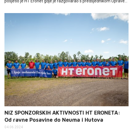
posjetio je HT Eronet gdje je razgovarao s predsjednikom Uprave
dr. sc. Goranom Kraljevićem te mu zahvalio na potpori svih
dosadašnjih godina.
NIZ SPONZORSKIH AKTIVNOSTI HT ERONETA:
Od ravne Posavine do Neuma i Hutova
04.06.2024