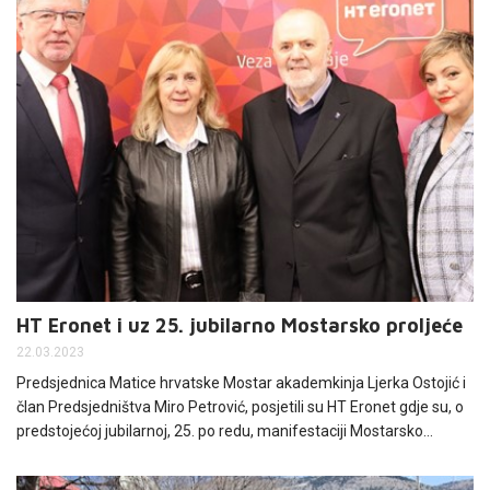
HT Eronet i uz 25. jubilarno Mostarsko proljeće
22.03.2023
Predsjednica Matice hrvatske Mostar akademkinja Ljerka Ostojić i
član Predsjedništva Miro Petrović, posjetili su HT Eronet gdje su, o
predstojećoj jubilarnoj, 25. po redu, manifestaciji Mostarsko
proljeće 2023. - XXV. dani Matice hrvatske Mostar, razgovarali s
predsjednikom Uprave Vilimom Primorcem. Sastanku je nazočila i