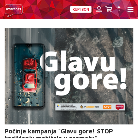
KUPI BON
PRIVATNI
POSLOVNI
DIGITALNA RJEŠENJA
HT ERONET
O NAMA
PRESS
NATJEČAJI
VELEPRODAJA
KONTAKTI
MOJ PROFIL
E-RAČUN
Počinje kampanja "Glavu gore! STOP