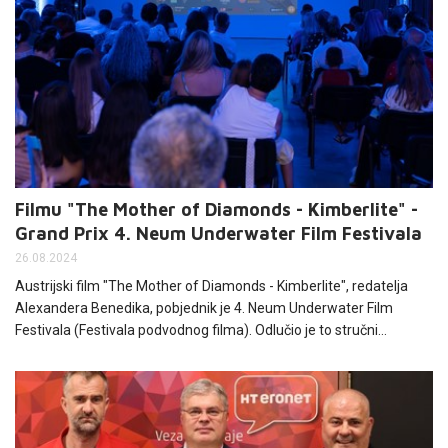
Filmu "The Mother of Diamonds - Kimberlite" -
Grand Prix 4. Neum Underwater Film Festivala
26.08.2024
Austrijski film "The Mother of Diamonds - Kimberlite", redatelja
Alexandera Benedika, pobjednik je 4. Neum Underwater Film
Festivala (Festivala podvodnog filma). Odlučio je to stručni
ocjenjivački sud koji je upravo to ostvarenje odabrao u konkurenciji
filmova pristiglih iz čak 86 zemalja. HT Eronet sponzorski je
podržao ovaj zanimljivi kulturni događaj.