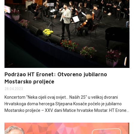
Podržao HT Eronet: Otvoreno jubilarno
Mostarsko proljeće
28.04.2023
Koncertom "Neka cijeli ovaj svijet… Naših 25" u velikoj dvorani
Hrvatskoga doma hercega Stjepana Kosače počelo je jubilarno
Mostarsko proljeće – XXV. dani Matice hrvatske Mostar. HT Eronet
i ove je godine ponosni generalni sponzor manifestacije.