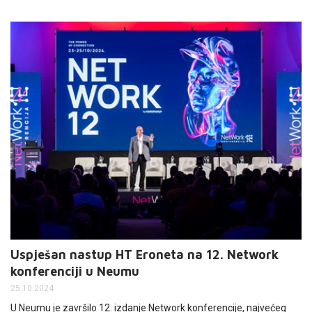
ožujka. Tom su prigodom predsjedniku dr. sc. Goranu Kraljeviću i
članici Uprave mr. sc. Sanji Primorac Brkić uručili prigodan dar –
fotografiju s prošlogodišnjeg Run Weekenda na kojemu je HT
Eronet bio sponzor humanitarne utrke.
Uspješan nastup HT Eroneta na 12. Network
konferenciji u Neumu
25.10.2024
U Neumu je završilo 12. izdanje Network konferencije, najvećeg