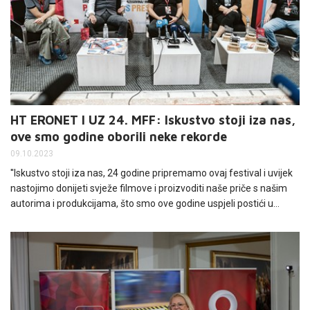
HT ERONET I UZ 24. MFF: Iskustvo stoji iza nas,
ove smo godine oborili neke rekorde
09.10.2023
''Iskustvo stoji iza nas, 24 godine pripremamo ovaj festival i uvijek
nastojimo donijeti svježe filmove i proizvoditi naše priče s našim
autorima i produkcijama, što smo ove godine uspjeli postići u
rekordnom broju'', rekao je Tomislav Topić, direktor Mediteran Film
Festivala na konferenciji za medije povodom otvaranja 24. izdanja
ovog festivala koji počinje sutra u Širokom Brijegu i traje do 14.
listopada. HT Eronet i ove je godine glavni sponzor.