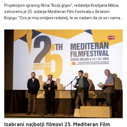
Projekcijom igranog filma ''Božji gnjev'', redatelja Kristijana Milića,
zatvoreno je 25. izdanje Mediteran Film Festivala u Širokom
Brijegu. ''Ovo je moj omiljeni redatelj, te se nadam da će se i vama
svidjeti ovaj film, koji je usudim se reći holivudska produkcija'',
rekao je uoči projekcije Josip Mlakić, po čijem je scenariju film i
nastao, i dodao kako mu je ovo treća suradnja s redateljem
Kristijanom Milićem.
Izabrani najbolji filmovi 25. Mediteran Film