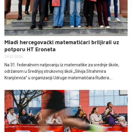
Mladi hercegovački matematičari briljirali uz
potporu HT Eroneta
24.03.2026
Na 31. federalnom natjecanju iz matematike za srednje škole,
održanom u Srednjoj strukovnoj školi „Silvija Strahimira
Kranjčevića“ u organizaciji Udruge matematičara Ruđera
Boškovića, učenici iz Hercegovine pokazali su iznimno znanje i
izborili plasman na predstojeću Matematičku olimpijadu BiH.