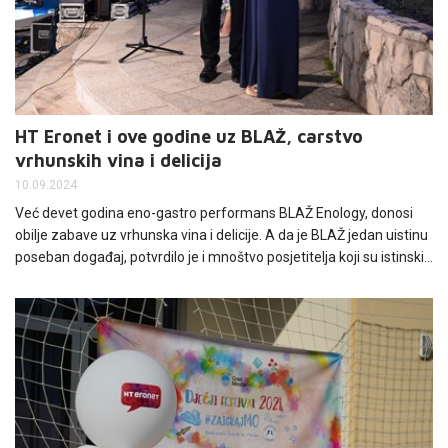
HT Eronet i ove godine uz BLAŽ, carstvo
vrhunskih vina i delicija
10.09.2024
Već devet godina eno-gastro performans BLAŽ Enology, donosi
obilje zabave uz vrhunska vina i delicije. A da je BLAŽ jedan uistinu
poseban događaj, potvrdilo je i mnoštvo posjetitelja koji su istinski
uživali u ugodnoj međugorskoj vinskoj večeri.