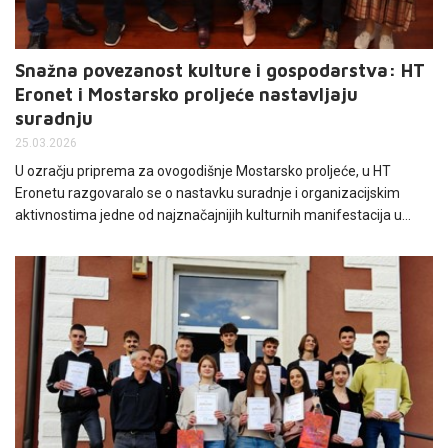
Snažna povezanost kulture i gospodarstva: HT
Eronet i Mostarsko proljeće nastavljaju
suradnju
25.03.2026
U ozračju priprema za ovogodišnje Mostarsko proljeće, u HT
Eronetu razgovaralo se o nastavku suradnje i organizacijskim
aktivnostima jedne od najznačajnijih kulturnih manifestacija u
regiji, koja već 28 godina okuplja istaknute umjetnike i kulturne
institucije. Organizatori ističu kako manifestacija i ove godine
nastavlja svoju misiju promicanja kulture i umjetnosti u gradu na
Neretvi, uz snažnu podršku partnera iz gospodarstva.