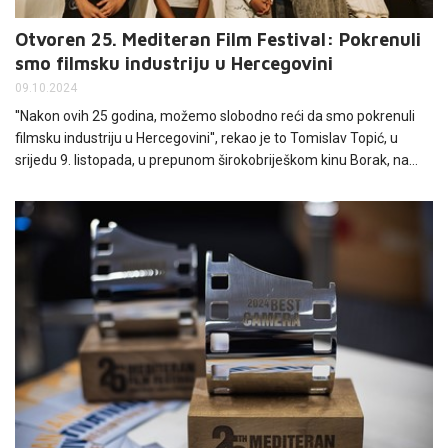
Otvoren 25. Mediteran Film Festival: Pokrenuli
smo filmsku industriju u Hercegovini
09.10.2024
''Nakon ovih 25 godina, možemo slobodno reći da smo pokrenuli
filmsku industriju u Hercegovini'', rekao je to Tomislav Topić, u
srijedu 9. listopada, u prepunom širokobriješkom kinu Borak, na
otvaranju 25. izdanja Mediteran Film Festivala. Direktor MFF-a
istaknuo je kako je u ovih 25 godina kroz program festivala prošlo
više od 150 članova žirija iz cijelog Mediterana, te desetak tisuća
gostiju iz filmskog svijeta.