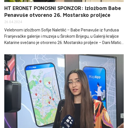
HT ERONET PONOSNI SPONZOR: Izložbom Babe
Penavuše otvoreno 26. Mostarsko proljeće
26.04.2024
Velebnom izložbom Sofije Naletilić – Babe Penavuše iz fundusa
Franjevačke galerije i muzeja u Širokom Brijegu, u Galeriji kraljice
Katarine svečano je otvoreno 26. Mostarsko proljeće – Dani Matice
hrvatske 2024. HT Eronet generalni je sponzor manifestacije koja
traje idućih mjesec i pol dana.