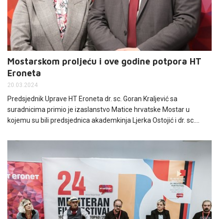
Mostarskom proljeću i ove godine potpora HT
Eroneta
20.03.2024
Predsjednik Uprave HT Eroneta dr. sc. Goran Kraljević sa
suradnicima primio je izaslanstvo Matice hrvatske Mostar u
kojemu su bili predsjednica akademkinja Ljerka Ostojić i dr. sc.
Franjo Takač, član Predsjedništva.