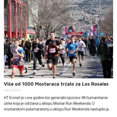
Misijana Brkić-Milinković, rukovoditeljica Odjela za korporativne
komunikacije
Više od 1000 Mostaraca trčalo za Los Rosales
18.03.2023
HT Eronet je i ove godine bio generalni sponzor 4K humanitarne
utrke koja je održana u sklopu Mostar Run Weekenda. U
mostarskom polumaratonu u sklopu Run Weekenda nastupilo je
920 trkača iz 37 zemalja, dok je za Los Rosales, u humanitarnoj