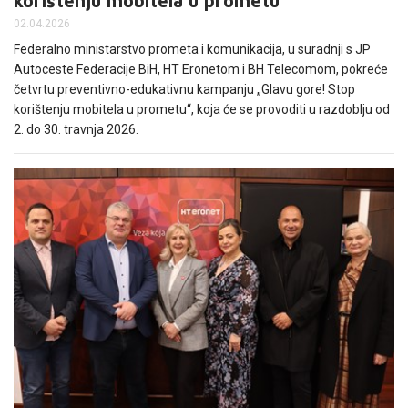
korištenju mobitela u prometu"
PODRŠKA
02.04.2026
TELEFONSKI IMENIK
Federalno ministarstvo prometa i komunikacija, u suradnji s JP
Autoceste Federacije BiH, HT Eronetom i BH Telecomom, pokreće
četvrtu preventivno-edukativnu kampanju „Glavu gore! Stop
korištenju mobitela u prometu“, koja će se provoditi u razdoblju od
2. do 30. travnja 2026.