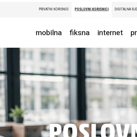
PRIVATNI KORISNICI
POSLOVNI KORISNICI
DIGITALNA RJ
PRIVATNI
POSLOVNI
DIGITALNA RJEŠENJA
HT ERONET
mobilna
fiksna
internet
p
MOBILNA
FIKSNA
INTERNET
PRIJENOS PODATAKA
AKCIJE
MOJ PROFIL
E-RAČUN