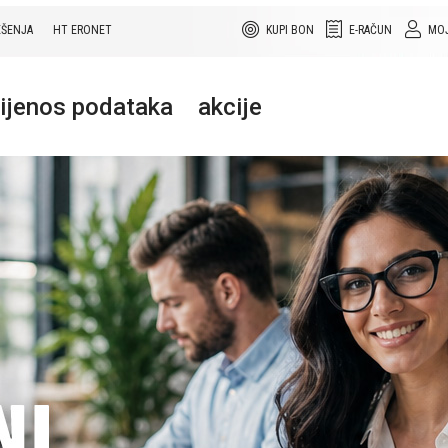
EŠENJA
HT ERONET
KUPI BON
E-RAČUN
MOJ
rijenos podataka
akcije