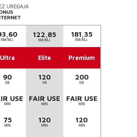
EZ UREĐAJA
ONUS
NTERNET
93,60
181,35
122,85
KM/MJ.
KM/MJ.
KM/MJ.
Ultra
Elite
Premium
90
120
200
GB
GB
GB
IR USE
FAIR USE
FAIR USE
MIN
MIN
MIN
75
120
120
MIN
MIN
MIN