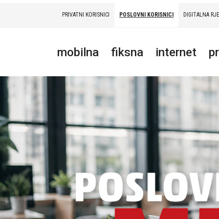
PRIVATNI KORISNICI
POSLOVNI KORISNICI
DIGITALNA RJ
PRIVATNI
POSLOVNI
DIGITALNA RJEŠENJA
HT ERONET
mobilna
fiksna
internet
p
MOBILNA
FIKSNA
INTERNET
PRIJENOS PODATAKA
AKCIJE
MOJ PROFIL
E-RAČUN