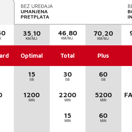
BEZ UREĐAJA
B
UMANJENA
B
PRETPLATA
I
40
46,80
35,10
70,20
J.
KM/MJ.
KM/MJ.
KM/MJ.
ard
Optimal
Total
Plus
15
30
60
GB
GB
GB
0
1200
2200
5200
FA
MIN
MIN
MIN
15
60
MIN
MIN