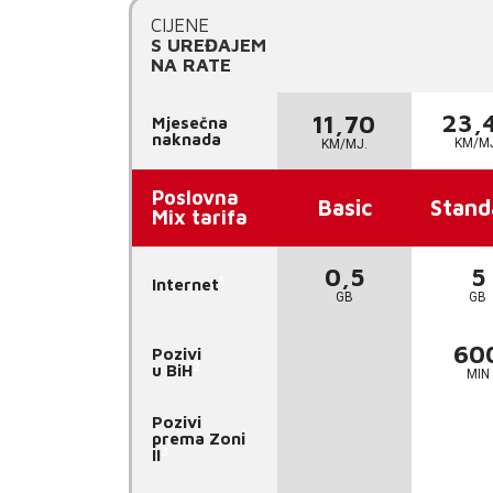
CIJENE
S UREĐAJEM
NA RATE
23,
11,70
Mjesečna
naknada
KM/M
KM/MJ.
Poslovna
Basic
Stand
Mix tarifa
0,5
5
1
Internet
GB
GB
60
Pozivi
2
u BiH
MIN
Pozivi
prema Zoni
3
II