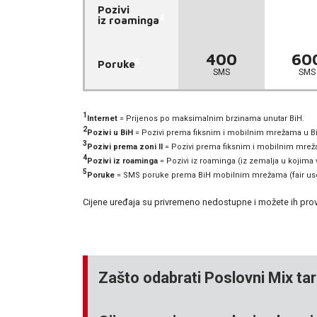
Pozivi
4
iz roaminga
400
60
5
Poruke
SMS
SMS
1
Internet
= Prijenos po maksimalnim brzinama unutar BiH.
2
Pozivi u BiH
= Pozivi prema fiksnim i mobilnim mrežama u BiH
3
Pozivi prema zoni II
= Pozivi prema fiksnim i mobilnim mrežam
4
Pozivi iz roaminga
= Pozivi iz roaminga (iz zemalja u kojima 
5
Poruke
= SMS poruke prema BiH mobilnim mrežama (fair us
Cijene uređaja su privremeno nedostupne i možete ih provj
Zašto odabrati Poslovni Mix tar