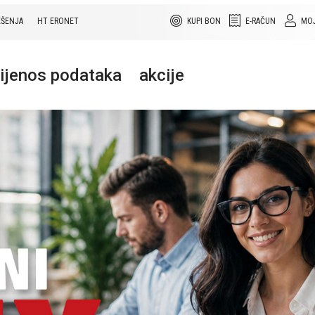
EŠENJA
HT ERONET
KUPI BON
E-RAČUN
MOJ
rijenos podataka
akcije