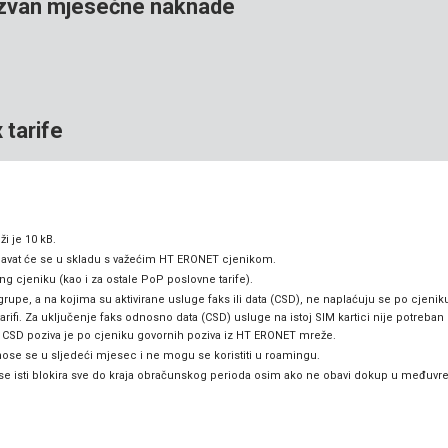
 izvan mjesečne naknade
 tarife
i je 10 kB.
avat će se u skladu s važećim HT ERONET cjenikom.
cjeniku (kao i za ostale PoP poslovne tarife).
grupe, a na kojima su aktivirane usluge faks ili data (CSD), ne naplaćuju se po cjeni
fi. Za uključenje faks odnosno data (CSD) usluge na istoj SIM kartici nije potreban d
 i CSD poziva je po cjeniku govornih poziva iz HT ERONET mreže.
se se u sljedeći mjesec i ne mogu se koristiti u roamingu.
 se isti blokira sve do kraja obračunskog perioda osim ako ne obavi dokup u međuv