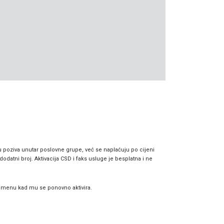
ku poziva unutar poslovne grupe, već se naplaćuju po cijeni
odatni broj. Aktivacija CSD i faks usluge je besplatna i ne
remenu kad mu se ponovno aktivira.