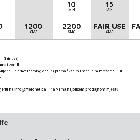
10
15
MIN
MIN
0
1200
2200
FAIR USE
FA
SMS
SMS
SMS
 (fair use).
a i zoni II.
vrijede i
Internet roaming opcije
) prema fiksnim i mobilnim mrežama u BiH.
e).
eriti na
info@hteronet.ba
ili na Vama najbližem
prodajnom mjestu
.
ife