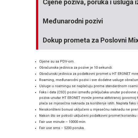
Cijene poziva, poruka i usluga
Međunarodni pozivi
Dokup prometa za Poslovni Mix
Cijene su sa PDV-om.
Obračunska jedinica za pozive je 10 sekundi.
Obračunski jedinica za podatkovni promet u HT ERONET mrež
Roaming, međunarodni pozivi i sve dodatne usluge obračun
Usluge u roamingu se naplaćuju prema standardnom roaming 
Faks i data (CSD) pozivi između priključaka unutar poslovne 
poziva unutar HT ERONET mreže prema aktiviranoj govornoj tari
plaća se mjesečna naknada za korištenje istih. Naplata faks
Neiskorišteni bonusi uključeni u mjesečnu naknadu ne preno
Nakon što se potroši uključeni podatkovni promet korisniku
Fair use minute – 10000 min.
Fair use sms – 5200 poruka.