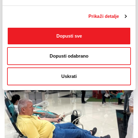
HT Eronet podržao niz događanja od sjevera do
juga BiH
Prikaži detalje
06.07.2026
S dolaskom toplijih dana i uvertirom u ljeto, svibanj i lipanj donijeli
Dopusti sve
su bogat i raznolik program događanja diljem Bosne i Hercegovine,
u kojima su se isprepleli znanost, kultura, glazba i sport. HT Eronet
je i u tom razdoblju nastavio pratiti i podržavati brojne projekte i
Dopusti odabrano
manifestacije diljem zemlje, potvrđujući svoju dugogodišnju
posvećenost razvoju zajednice te važnost suradnje i zajedničkog
stvaranja vrijednosti kroz poticanje znanja, kulture, sporta i
Uskrati
društvene odgovornosti.