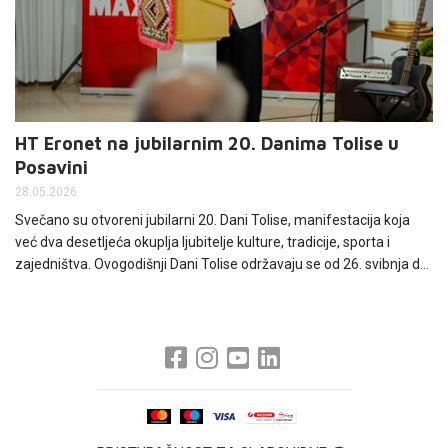
HT Eronet na jubilarnim 20. Danima Tolise u
Posavini
28.05.2026
Svečano su otvoreni jubilarni 20. Dani Tolise, manifestacija koja
već dva desetljeća okuplja ljubitelje kulture, tradicije, sporta i
zajedništva. Ovogodišnji Dani Tolise održavaju se od 26. svibnja do
7. lipnja, a organizatori ističu kako će upravo jubilarno izdanje biti
sadržajnije, bogatije i organizacijski kvalitetnije od prethodnih.