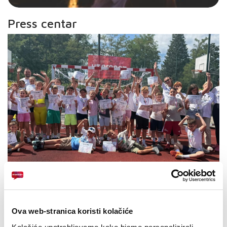
Press centar
Srpanjske priče uz HT Eronet: Od tradicije
Ova web-stranica koristi kolačiće
do inovacija