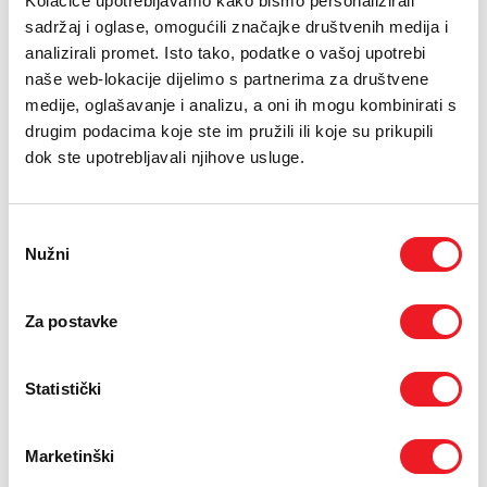
Kolačiće upotrebljavamo kako bismo personalizirali
31.07.2026
sadržaj i oglase, omogućili značajke društvenih medija i
Od poslovnih konferencija i kulturnih manifestacija do sportskih
analizirali promet. Isto tako, podatke o vašoj upotrebi
natjecanja i humanitarnih inicijativa, srpanj je uz HT Eronet diljem
naše web-lokacije dijelimo s partnerima za društvene
Bosne i Hercegovine donio niz sadržaja koji su okupili brojne
medije, oglašavanje i analizu, a oni ih mogu kombinirati s
sudionike i posjetitelje.
drugim podacima koje ste im pružili ili koje su prikupili
dok ste upotrebljavali njihove usluge.
Odabir
Nužni
pristanka
Za postavke
Statistički
Marketinški