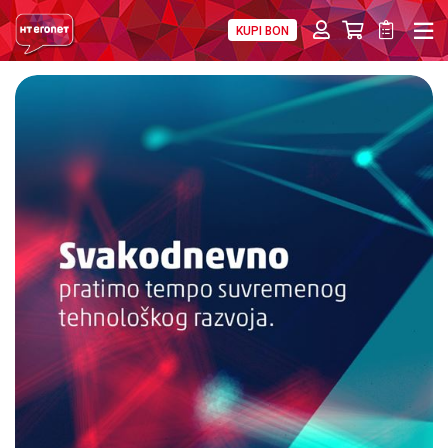
KUPI BON
PRIVATNI
POSLOVNI
DIGITALNA RJEŠENJA
HT ERONET
O NAMA
PRESS
NATJEČAJI
VELEPRODAJA
KONTAKTI
MOJ PROFIL
E-RAČUN