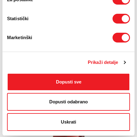
Statistički
Marketinški
XIAOMI
Redmi Note 15 Pro 12/512GB
Prikaži detalje
SUPER PONUDA
569
Dopusti sve
KM
POSLOVNI MIX OPTIMAL
Dopusti odabrano
Uskrati