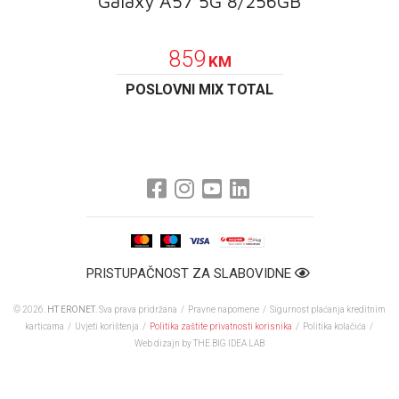
Galaxy A57 5G 8/256GB
POKLON
859
KM
POSLOVNI MIX TOTAL
PRISTUPAČNOST ZA SLABOVIDNE
© 2026.
HT ERONET
. Sva prava pridržana /
Pravne napomene
/
Sigurnost plaćanja kreditnim
karticama
/
Uvjeti korištenja
/
Politika zaštite privatnosti korisnika
/
Politika kolačića
/
Web dizajn
by THE BIG IDEA LAB