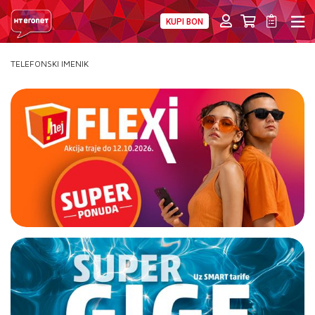
KUPI BON
PRIVATNI
POSLOVNI
DIGITALNA RJEŠENJA
HT ERONET
TELEFONSKI IMENIK
MOJ PROFIL
E-RAČUN
PODRŠKA
TELEFONSKI IMENIK