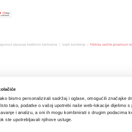
igurnost plaćanja kreditnim karticama
/
Uvjeti korištenja
/
Politika zaštite privatnosti k
kolačiće
ko bismo personalizirali sadržaj i oglase, omogućili značajke d
. Isto tako, podatke o vašoj upotrebi naše web-lokacije dijelimo s
avanje i analizu, a oni ih mogu kombinirati s drugim podacima k
 dok ste upotrebljavali njihove usluge.