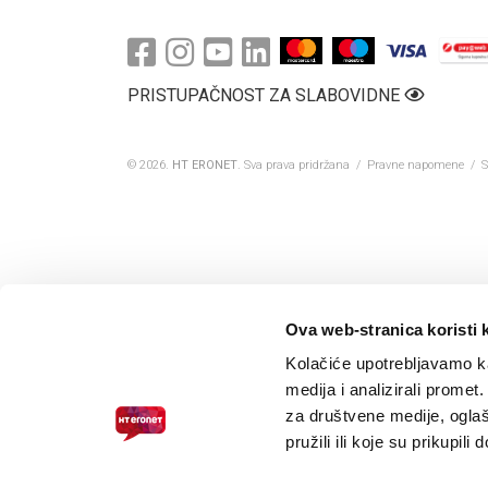
E-RAČUN
PODRŠKA
PRISTUPAČNOST ZA SLABOVIDNE
TELEFONSKI IMENIK
© 2026.
HT ERONET
. Sva prava pridržana /
Pravne napomene
/
S
Ova web-stranica koristi 
Kolačiće upotrebljavamo ka
medija i analizirali promet
za društvene medije, oglaš
pružili ili koje su prikupili