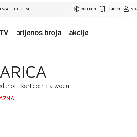
ŠENJA
HT ERONET
KUPI BON
E-RAČUN
MOJ
+TV
prijenos broja
akcije
ARICA
reditnom karticom na webu
AZNA.