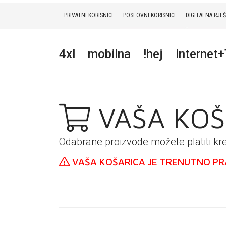
PRIVATNI KORISNICI
POSLOVNI KORISNICI
DIGITALNA RJE
PRIVATNI
POSLOVNI
DIGITALNA RJEŠENJA
HT ERONET
4xl
mobilna
!hej
internet
4XL
MOBILNA
VAŠA KOŠ
!HEJ
INTERNET+TV
Odabrane proizvode možete platiti k
PRIJENOS BROJA
VAŠA KOŠARICA JE TRENUTNO PR
AKCIJE
MOJ PROFIL