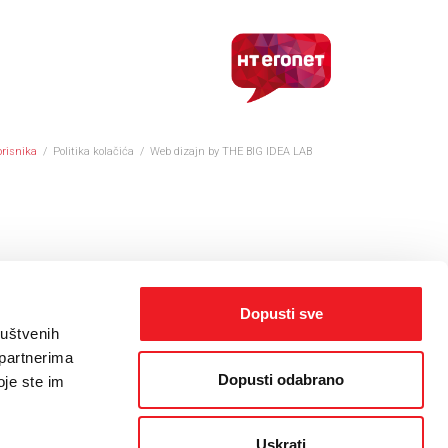
orisnika
/
Politika kolačića
/
Web dizajn
by THE BIG IDEA LAB
Dopusti sve
ruštvenih
 partnerima
Dopusti odabrano
oje ste im
Uskrati