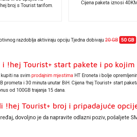
Cijena paketa iznosi 40KM
hej broj s Tourist tarifom.
motivnog razdoblja aktiviraju opciju Tjedna dobivaju
20 GB
50 GB
t i !hej Tourist+ start pakete i po koji
u kupiti na svim
prodajnim mjestima
HT Eroneta i bolje opremljen
B prometa i 30 minuta unutar BiH. Cijena !hej Tourist+ start paketa
nus od 100GB trajanja 15 dana.
li !hej Tourist+ broj i pripadajuće opcij
eđaj, dovoljno je da napravite odlazni poziv, pošaljete SMS