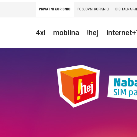
PRIVATNI KORISNICI
POSLOVNI KORISNICI
DIGITALNA RJ
PRIVATNI
POSLOVNI
DIGITALNA RJEŠENJA
HT ERONET
4xl
mobilna
!hej
internet
4XL
MOBILNA
!HEJ
INTERNET+TV
PRIJENOS BROJA
AKCIJE
MOJ PROFIL