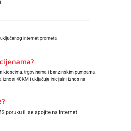
.
uključenog internet prometa.
m cijenama?
im kioscima, trgovinama i benzinskim pumpama.
 iznosi 40KM i uključuje inicijalni iznos na
e?
 poruku ili se spojite na Internet i