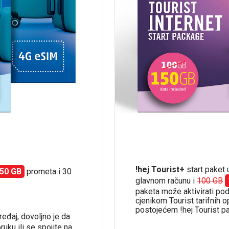
!hej Tourist+
start paket 
50 GB
prometa i 30
glavnom računu i
100 GB
paketa može aktivirati pod
cjenikom Tourist tarifnih o
postojećem !hej Tourist p
ređaj, dovoljno je da
uku ili se spojite na