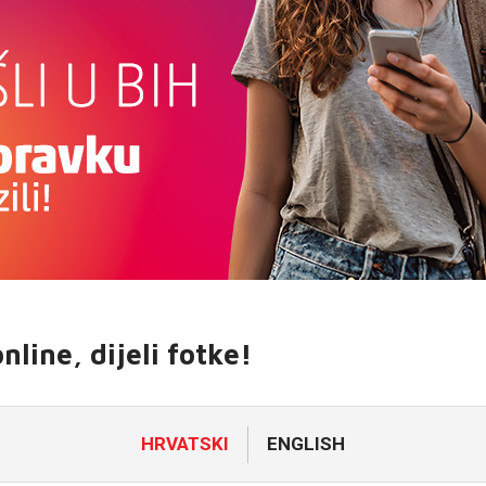
line, dijeli fotke!
HRVATSKI
ENGLISH