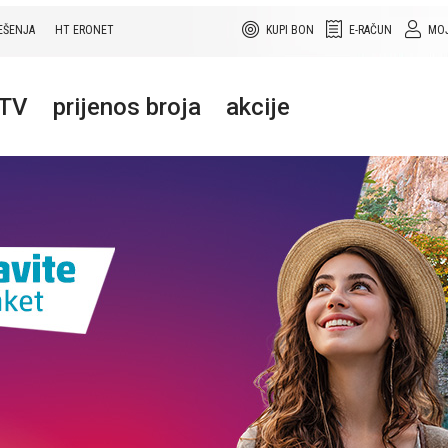
EŠENJA
HT ERONET
KUPI BON
E-RAČUN
MOJ
+TV
prijenos broja
akcije