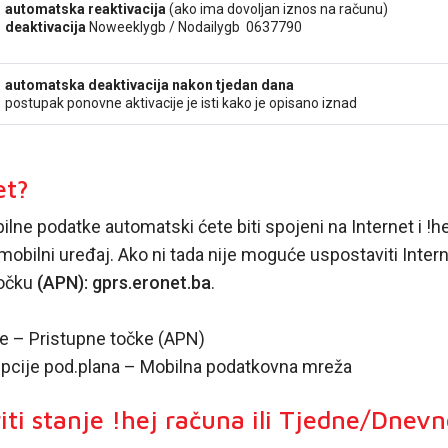
automatska reaktivacija
(ako ima dovoljan iznos na računu)
deaktivacija
Noweeklygb / Nodailygb
0637790
automatska deaktivacija nakon tjedan dana
postupak ponovne aktivacije je isti kako je opisano iznad
et?
e podatke automatski ćete biti spojeni na Internet i !hej b
e mobilni uređaj. Ako ni tada nije moguće uspostaviti Int
točku
(APN): gprs.eronet.ba
.
 – Pristupne točke (APN)
Opcije pod.plana – Mobilna podatkovna mreža
iti stanje !hej računa ili Tjedne/Dnevn