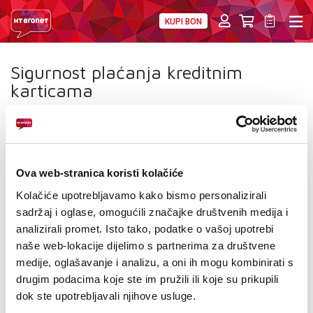
KUPI BON
PRIVATNI
POSLOVNI
DIGITALNA RJEŠENJA
HT ERONET
Sigurnost plaćanja kreditnim
karticama
MOJ PROFIL
Korisnik plaćanje obavlja popunjavanjem podataka sa
E-RAČUN
kartice u Monri Payments formi, a prilikom plaćanja
autorizacija se vrši automatski online putem servisa
PODRŠKA
Monri Payments. Podaci o platnoj kartici se putem
Ova web-stranica koristi kolačiće
payment gatewaya prosljeđuju banci na autorizaciju.
TELEFONSKI IMENIK
Kolačiće upotrebljavamo kako bismo personalizirali
Povjerljive informacije su zaštićene enkripcijom čime je u
sadržaj i oglase, omogućili značajke društvenih medija i
potpunosti onemogućen neovlašten pristup podacima. Tajnost
analizirali promet. Isto tako, podatke o vašoj upotrebi
korisničkih podataka koji se upisuju na web stranici
www.hteronet.ba je zaštićena i osigurana korištenjem SSL
naše web-lokacije dijelimo s partnerima za društvene
enkripcije. Stranice za naplatu putem interneta osigurane su
medije, oglašavanje i analizu, a oni ih mogu kombinirati s
korištenjem Secure Socket Layer (SSL) protokola sa 128-bitnom
drugim podacima koje ste im pružili ili koje su prikupili
enkripcijom podataka. SSL enkripcija je postupak šifriranja
dok ste upotrebljavali njihove usluge.
podataka koji se izmjenjuju između korisnikovog uređaja i web
stranice www.hteronet.ba čime je onemogućen neovlašten pristup