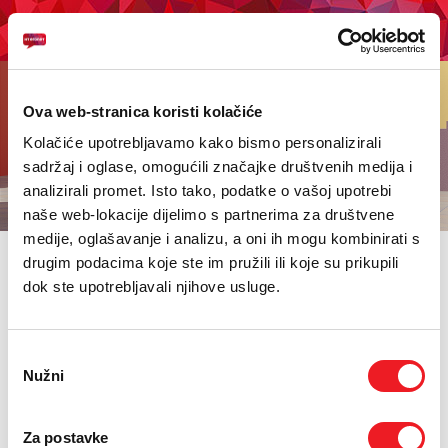
KUPI BON
PRIVATNI
POSLOVNI
DIGITALNA RJEŠENJA
HT ERONET
Ova web-stranica koristi kolačiće
4XL
Ostale !hej tarife
Kolačiće upotrebljavamo kako bismo personalizirali
sadržaj i oglase, omogućili značajke društvenih medija i
MOBILNA
analizirali promet. Isto tako, podatke o vašoj upotrebi
naše web-lokacije dijelimo s partnerima za društvene
!HEJ
medije, oglašavanje i analizu, a oni ih mogu kombinirati s
drugim podacima koje ste im pružili ili koje su prikupili
INTERNET+TV
Odaberi tarifu koja najviše odgovara tvom karakteru.
dok ste upotrebljavali njihove usluge.
PRIJENOS BROJA
!hej SLAGALICA
!hej SAVRŠENA
!hej FULL
!hej ZOVIMO
!hej SMSajmo
!hej LUDILO
PROMJENA !hej TARIFA
Odabir
AKCIJE
CJENIK !hej TARIFA
Nužni
pristanka
MOJ PROFIL
Za postavke