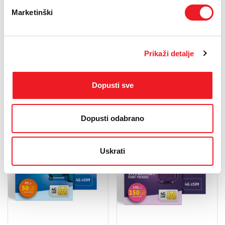
Marketinški
Prijenos broja možeš
završiti ispunjavajući
online obrazac
ili na
HT
ERONET prodajnom
mjestu
.
Prikaži detalje
Dopusti sve
Dopusti odabrano
Uskrati