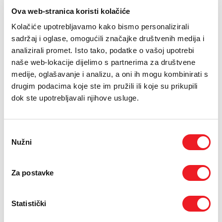
benzinska postaja) i
omogućuju korištenje
Ova web-stranica koristi kolačiće
nakon prvog odlaznog
mobilnog interneta bez
poziva ili poslane SMS
pretplate i papirologije.
Kolačiće upotrebljavamo kako bismo personalizirali
poruke broj je spreman
Cijena !hej Internet2GO
sadržaj i oglase, omogućili značajke društvenih medija i
za uporabu. Uz !hej broj
paketa je 10KM.
analizirali promet. Isto tako, podatke o vašoj upotrebi
dobivaš upute za
naše web-lokacije dijelimo s partnerima za društvene
korištenje i 4 KM na
medije, oglašavanje i analizu, a oni ih mogu kombinirati s
glavnom računu kojeg
možeš potrošiti za
drugim podacima koje ste im pružili ili koje su prikupili
kupovinu bilo koje
dok ste upotrebljavali njihove usluge.
usluge. Nakon aktivacije
!hej usluge, dobivaš i
Startnu opciju od 1GB
Odabir
trajanja 72 sata, a za
Nužni
pristanka
svaku prvu mjesečnu
nadoplatu računa
bonom od 5KM ili više,
Za postavke
tijekom 6 mjeseci,
dobivaš i besplatnu
bonus opciju s 4GB u
Statistički
trajanju od 7 dana.