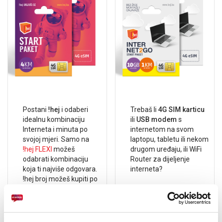
E-RAČUN
PODRŠKA
TELEFONSKI IMENIK
Postani
!hej
i odaberi
Trebaš li
4G SIM karticu
idealnu kombinaciju
ili
USB modem
s
Interneta i minuta po
internetom na svom
svojoj mjeri. Samo na
laptopu, tabletu ili nekom
!hej FLEXI
možeš
drugom uređaju, ili WiFi
odabrati kombinaciju
Router za dijeljenje
koja ti najviše odgovara.
interneta?
!hej broj možeš kupiti po
cijeni od 4 KM na bilo
kojem prodajnom mjestu
Tu je
!hej Internet2GO
HT ERONET prodajno
broj sa !hej Internet2GO
mjesto
, kiosk, trgovina ili
opcijama koje ti