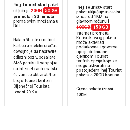
!hej Tourist start
paket
!hej Tourist+
start
20GB
50 GB
uključuje
paket uključuje inicijalni
iznos od 1KM na
prometa i 30 minuta
glavnom računu i
prema svim mrežama u
BiH.
100GB
150 GB
Internet prometa.
Korisnik ovog paketa
Nakon što ste umetnuli
može aktivirati
karticu u mobilni uređaj,
podatkovne i govorne
opcije definirane
dovoljno je da napravite
cjenikom Tourist
odlazni poziv, pošaljete
tarifnih opcija koje se
SMS poruku ili se spojite
mogu aktivirati na
na Internet i automatski
postojećem !hej Tourist
paketu s 20GB bonusa.
će vam se aktivirati !hej
broj s Tourist tarifom.
Cijena !hej Tourista
Cijena paketa iznosi
iznosi 20 KM
40KM.