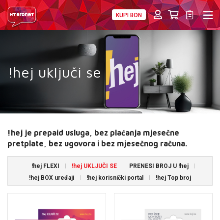
KUPI BON
PRIVATNI
POSLOVNI
DIGITALNA RJEŠENJA
HT ERONET
4XL
!hej uključi se
MOBILNA
!HEJ
INTERNET+TV
!hej je prepaid usluga, bez plaćanja mjesečne
pretplate, bez ugovora i bez mjesečnog računa.
PRIJENOS BROJA
!hej FLEXI
!hej UKLJUČI SE
PRENESI BROJ U !hej
AKCIJE
!hej BOX uređaji
!hej korisnički portal
!hej Top broj
MOJ PROFIL