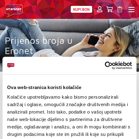
KUPI BON
PRIVATNI
POSLOVNI
DIGITALNA RJEŠENJA
HT ERONET
Prijenos broja u
4XL
Eronet
MOBILNA
!HEJ
INTERNET+TV
Promijenite operatera, zadržite svoj broj i iskoristite
Ova web-stranica koristi kolačiće
pogodnosti najbolje mreže!
PRIJENOS BROJA
Kolačiće upotrebljavamo kako bismo personalizirali
sadržaj i oglase, omogućili značajke društvenih medija i
NA PRETPLATU
AKCIJE
analizirali promet. Isto tako, podatke o vašoj upotrebi
naše web-lokacije dijelimo s partnerima za društvene
tarife koje nude
neograničen internet, minute i poruke
MOJ PROFIL
medije, oglašavanje i analizu, a oni ih mogu kombinirati s
drugim podacima koje ste im pružili ili koje su prikupili