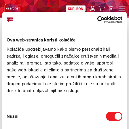
KUPI BON
PRIVATNI
POSLOVNI
DIGITALNA RJEŠENJA
HT ERONET
1.
2.
3.
4.
4XL
Ova web-stranica koristi kolačiće
1. Osnovni podaci
Kolačiće upotrebljavamo kako bismo personalizirali
MOBILNA
sadržaj i oglase, omogućili značajke društvenih medija i
analizirali promet. Isto tako, podatke o vašoj upotrebi
!HEJ
Ime
*
naše web-lokacije dijelimo s partnerima za društvene
INTERNET+TV
medije, oglašavanje i analizu, a oni ih mogu kombinirati s
drugim podacima koje ste im pružili ili koje su prikupili
PRIJENOS BROJA
dok ste upotrebljavali njihove usluge.
Prezime
*
AKCIJE
Odabir
Broj osobne iskaznice
*
Nužni
MOJ PROFIL
pristanka