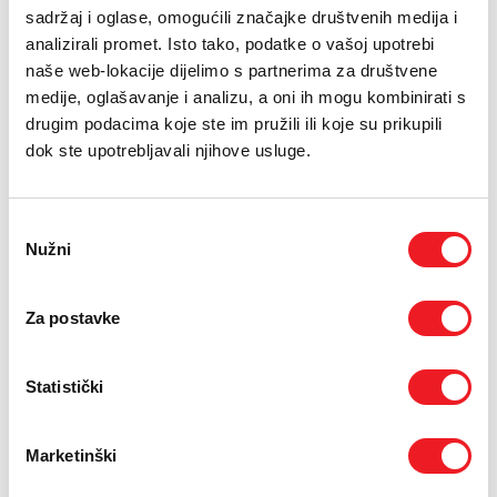
4XL PAKET
E-RAČUN
sadržaj i oglase, omogućili značajke društvenih medija i
analizirali promet. Isto tako, podatke o vašoj upotrebi
*izložene cijene odnose se na nove korisnike i korisnike kojima je preostalo 0-6
PODRŠKA
mjeseci ugovora u mobilnoj i 0-6 mjeseci u fiksnoj telefoniji
naše web-lokacije dijelimo s partnerima za društvene
medije, oglašavanje i analizu, a oni ih mogu kombinirati s
Za ostale uređaje iz ponude posjetite
prodajna mjesta
TELEFONSKI IMENIK
drugim podacima koje ste im pružili ili koje su prikupili
HTERONET-a
dok ste upotrebljavali njihove usluge.
ili nas kontaktirajte online putem
kontakt obrasca
Imate li ERONET
Odabir
pretplatu?
Nužni
pristanka
IMAM
NEMAM
Za postavke
Statistički
Imate li KUĆNI paket kod
Marketinški
kuće?