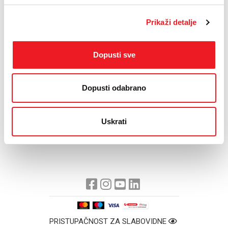
IMAM
NEMAM
Prikaži detalje
Dopusti sve
Dopusti odabrano
4XL PAKET nudi mogućnost prijevremenog produljenja ugovora
- do 12 mjeseci prije isteka postojećeg ugovora!
Uskrati
PRISTUPAČNOST ZA SLABOVIDNE