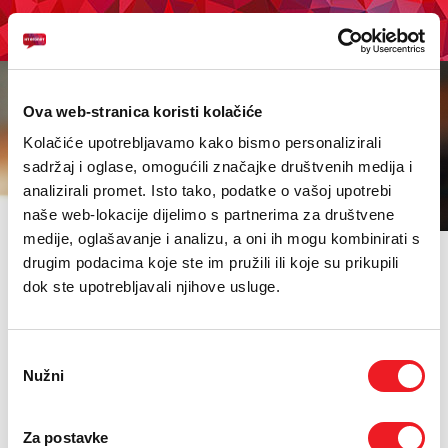
KUPI BON
PRIVATNI
POSLOVNI
DIGITALNA RJEŠENJA
HT ERONET
Ova web-stranica koristi kolačiće
MOBILNA
Dodatne usluge
Kolačiće upotrebljavamo kako bismo personalizirali
sadržaj i oglase, omogućili značajke društvenih medija i
FIKSNA
analizirali promet. Isto tako, podatke o vašoj upotrebi
naše web-lokacije dijelimo s partnerima za društvene
INTERNET
medije, oglašavanje i analizu, a oni ih mogu kombinirati s
drugim podacima koje ste im pružili ili koje su prikupili
PRIJENOS PODATAKA
dok ste upotrebljavali njihove usluge.
POSLOVNI E-MAIL
WEB HOSTING
MAIL HOSTING
AKCIJE
Odabir
MOJ PROFIL
Nužni
pristanka
E-RAČUN
Za postavke