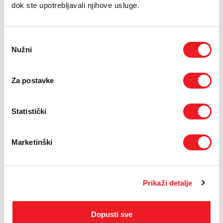
dok ste upotrebljavali njihove usluge.
MJESEČNA PRETPLATA
uz ugovor na 24 mjeseca za
prvi mjesec
Odabir
1,17
KM
Nužni
pristanka
za svaki naredni mjesec
92,43
KM
Za postavke
FLAT paketi su dostupni uz pretplatnički odnos za telefonsku uslugu i uključuju
neograničen promet po brzini koju odaberete.
Statistički
Cjenik
Priključna pristojba i najam modema
Marketinški
Cijena (KM)
Cijena (KM)
Cijena (KM)
na 24
na neodređeno
na 12 mjeseci
mjeseca
Priključna
1,17
1,17
1,17
Prikaži detalje
pristojba
Mjesečni
5,85
1,17
1,17
najam
modema
Dopusti sve