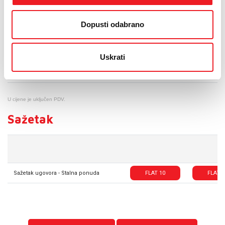
Za obrazovne ustanove
Dopusti odabrano
Cijena (KM)
Priključna pristojba
1,17
Uskrati
Mjesečna pretplata
50% pretplate odabranog paketa uz ugovor na
neodređeno
Najam modema
1,17
U cijene je uključen PDV.
Sažetak
Sažetak ugovora - Stalna ponuda
FLAT 10
FLAT 2