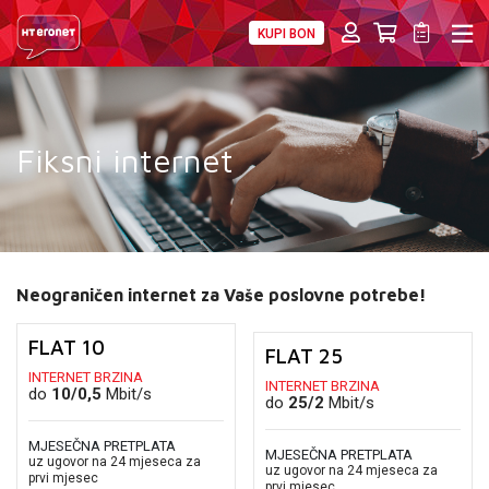
KUPI BON
PRIVATNI
POSLOVNI
DIGITALNA RJEŠENJA
HT ERONET
MOBILNA
Fiksni internet
FIKSNA
INTERNET
PRIJENOS PODATAKA
Neograničen internet za Vaše poslovne potrebe!
AKCIJE
FLAT 10
FLAT 25
INTERNET BRZINA
INTERNET BRZINA
MOJ PROFIL
do
10/0,5
Mbit/s
do
25/2
Mbit/s
E-RAČUN
MJESEČNA PRETPLATA
MJESEČNA PRETPLATA
uz ugovor na 24 mjeseca za
uz ugovor na 24 mjeseca za
prvi mjesec
prvi mjesec