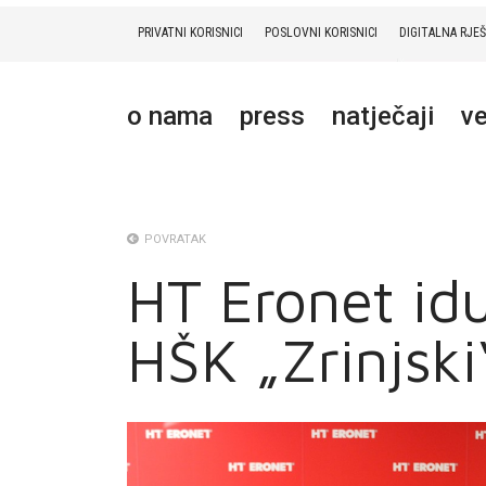
PRIVATNI KORISNICI
POSLOVNI KORISNICI
DIGITALNA RJE
PRIVATNI
POSLOVNI
DIGITALNA RJEŠENJA
HT ERONET
o nama
press
natječaji
ve
O NAMA
PRESS
NATJEČAJI
POVRATAK
HT Eronet idu
VELEPRODAJA
HŠK „Zrinjski
KONTAKTI
MOJ PROFIL
E-RAČUN