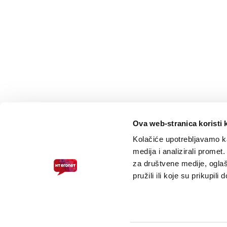
Ova web-stranica koristi 
Kolačiće upotrebljavamo ka
medija i analizirali promet
za društvene medije, oglaš
pružili ili koje su prikupili
PRISTUPAČNOST ZA SLABOVIDNE
© 2026.
HT ERONET
. Sva prava pridržana /
Pravne napomene
/
S