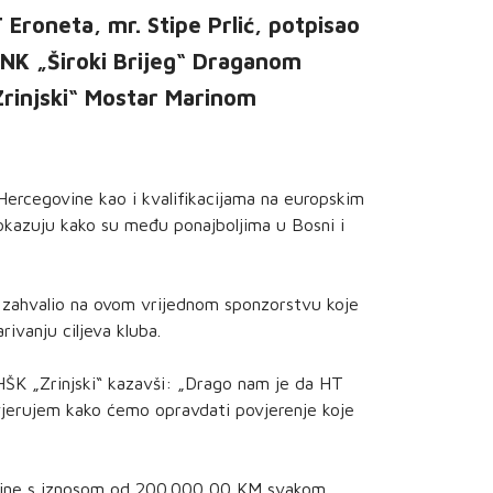
Eroneta, mr. Stipe Prlić, potpisao
 NK „Široki Brijeg“ Draganom
rinjski“ Mostar Marinom
 Hercegovine kao i kvalifikacijama na europskim
okazuju kako su među ponajboljima u Bosni i
e zahvalio na ovom vrijednom sponzorstvu koje
ivanju ciljeva kluba.
 HŠK „Zrinjski“ kazavši: „Drago nam je da HT
 vjerujem kako ćemo opravdati povjerenje koje
odine s iznosom od 200.000,00 KM svakom