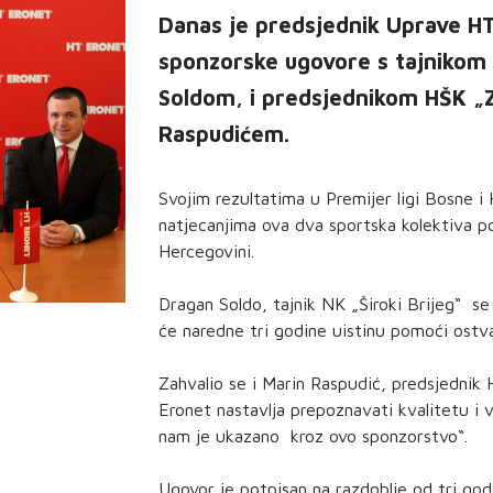
Danas je predsjednik Uprave HT 
sponzorske ugovore s tajnikom
Soldom, i predsjednikom HŠK „Z
Raspudićem.
Svojim rezultatima u Premijer ligi Bosne i
natjecanjima ova dva sportska kolektiva p
Hercegovini.
Dragan Soldo, tajnik NK „Široki Brijeg“ s
će naredne tri godine uistinu pomoći ostvar
Zahvalio se i Marin Raspudić, predsjednik
Eronet nastavlja prepoznavati kvalitetu i
nam je ukazano kroz ovo sponzorstvo“.
Ugovor je potpisan na razdoblje od tri g