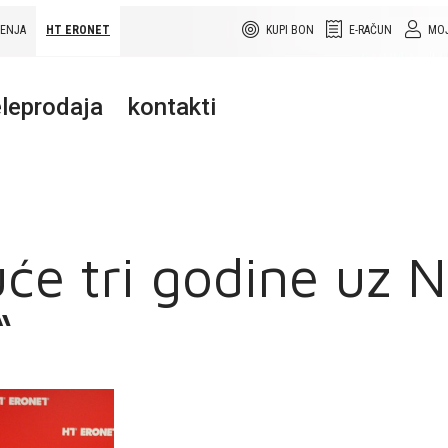
ŠENJA
HT ERONET
KUPI BON
E-RAČUN
MOJ
leprodaja
kontakti
će tri godine uz NK
“