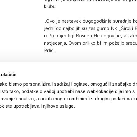
klubu.
„Ovo je nastavak dugogodišnje suradnje koj
jedni od najboljih su zasigurno NK „Široki B
u Premijer ligi Bosne i Hercegovine, a tako
natjecanja. Ovom priliko bi im poželio sreću
Prlić.
kolačiće
ko bismo personalizirali sadržaj i oglase, omogućili značajke d
. Isto tako, podatke o vašoj upotrebi naše web-lokacije dijelimo s
avanje i analizu, a oni ih mogu kombinirati s drugim podacima k
 dok ste upotrebljavali njihove usluge.
igurnost plaćanja kreditnim karticama
/
Uvjeti korištenja
/
Politika zaštite privatnosti k