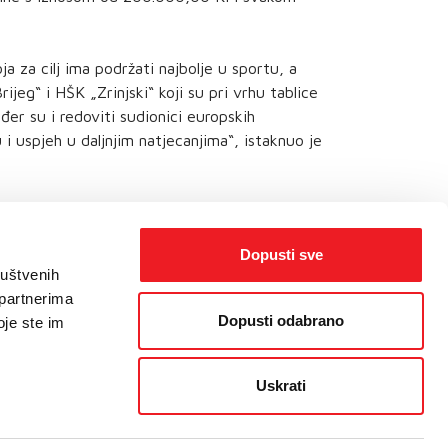
a za cilj ima podržati najbolje u sportu, a
rijeg“ i HŠK „Zrinjski“ koji su pri vrhu tablice
đer su i redoviti sudionici europskih
 i uspjeh u daljnjim natjecanjima“, istaknuo je
Dopusti sve
ruštvenih
 partnerima
Dopusti odabrano
oje ste im
Uskrati
orisnika
/
Politika kolačića
/
Web dizajn
by THE BIG IDEA LAB