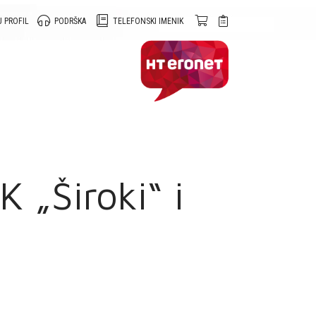
 PROFIL
PODRŠKA
TELEFONSKI IMENIK
 „Široki“ i