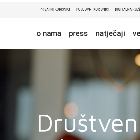
PRIVATNI KORISNICI
POSLOVNI KORISNICI
DIGITALNA RJE
PRIVATNI
POSLOVNI
DIGITALNA RJEŠENJA
HT ERONET
o nama
press
natječaji
ve
O NAMA
PRESS
NATJEČAJI
VELEPRODAJA
KONTAKTI
Društven
MOJ PROFIL
E-RAČUN