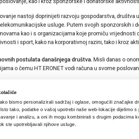
oslovanje, kao i kroz sponzorske i donatorske aktivnosti
je nastoji doprinijeti razvoju gospodarstva, društva u cj
elekomunikacijske usluge. Putem svojih sponzorskih i do
ovama kao i s organizacijama koje promiču vrijednosti c
sti i sport, kako na korporativnoj razini, tako i kroz akti
novnih postulata današnjega društva.
Misli danas o onome
cijama o čemu HT ERONET vodi računa u svome poslovan
kolačiće
ko bismo personalizirali sadržaj i oglase, omogućili značajke d
. Isto tako, podatke o vašoj upotrebi naše web-lokacije dijelimo s
avanje i analizu, a oni ih mogu kombinirati s drugim podacima k
 dok ste upotrebljavali njihove usluge.