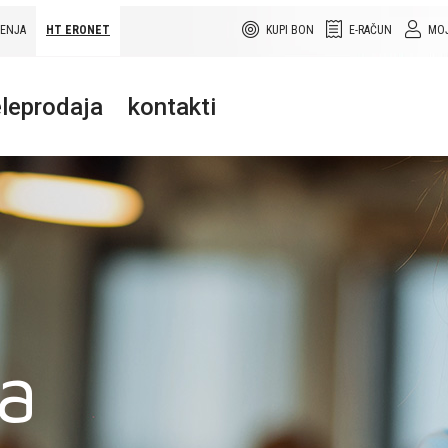
ŠENJA
HT ERONET
KUPI BON
E-RAČUN
MOJ
leprodaja
kontakti
a