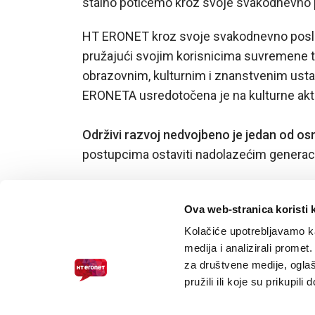
stalno potičemo kroz svoje svakodnevno p
HT ERONET kroz svoje svakodnevno poslovan
pružajući svojim korisnicima suvremene t
obrazovnim, kulturnim i znanstvenim ustan
ERONETA usredotočena je na kulturne aktivno
Održivi razvoj nedvojbeno je jedan od os
postupcima ostaviti nadolazećim genera
Ova web-stranica koristi 
Kolačiće upotrebljavamo ka
medija i analizirali promet
za društvene medije, oglaš
pružili ili koje su prikupili
PRISTUPAČNOST ZA SLABOVIDNE