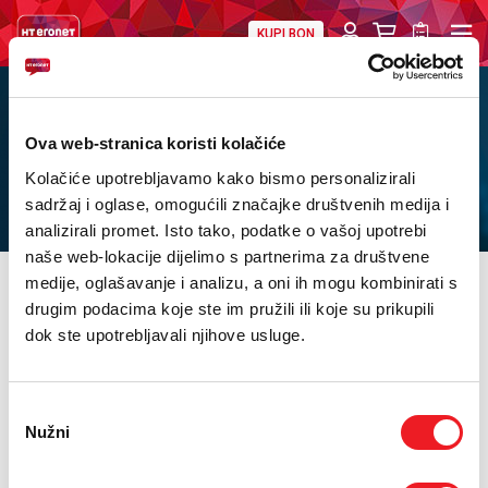
KUPI BON
PRIVATNI
POSLOVNI
DIGITALNA RJEŠENJA
HT ERONET
Naše vrijednosti,
O NAMA
Ova web-stranica koristi kolačiće
misija i vizija
Kolačiće upotrebljavamo kako bismo personalizirali
PRESS
sadržaj i oglase, omogućili značajke društvenih medija i
analizirali promet. Isto tako, podatke o vašoj upotrebi
NATJEČAJI
naše web-lokacije dijelimo s partnerima za društvene
medije, oglašavanje i analizu, a oni ih mogu kombinirati s
VELEPRODAJA
drugim podacima koje ste im pružili ili koje su prikupili
Misija i Vizija
Politike i Certifikati
dok ste upotrebljavali njihove usluge.
KONTAKTI
MISIJA
MOJ PROFIL
Predviđamo, razumijemo i zadovoljavamo komunikacijske
Odabir
potrebe korisnika inovativnim rješenjima s naglaskom na kvalitetu
Nužni
pristanka
E-RAČUN
i sigurnost pruženih usluga. Kontinuiranim ulaganjem u razvoj
tehnologija i ljudi nadmašujemo očekivanja, postavljamo
standarde u industriji i omogućavamo ekonomski rast naših