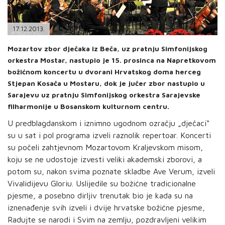
PODRŠKA
TELEFONSKI IMENIK
17.12.2013.
Mozartov zbor dječaka iz Beča, uz pratnju Simfonijskog
orkestra Mostar, nastupio je 15. prosinca na Napretkovom
božićnom koncertu u dvorani Hrvatskog doma herceg
Stjepan Kosača u Mostaru, dok je jučer zbor nastupio u
Sarajevu uz pratnju Simfonijskog orkestra Sarajevske
filharmonije u Bosanskom kulturnom centru.
U predblagdanskom i iznimno ugodnom ozračju „dječaci“
su u sat i pol programa izveli raznolik repertoar. Koncerti
su počeli zahtjevnom Mozartovom Kraljevskom misom,
koju se ne udostoje izvesti veliki akademski zborovi, a
potom su, nakon svima poznate skladbe Ave Verum, izveli
Vivalidijevu Gloriu. Uslijedile su božićne tradicionalne
pjesme, a posebno dirljiv trenutak bio je kada su na
iznenađenje svih izveli i dvije hrvatske božićne pjesme,
Radujte se narodi i Svim na zemlju, pozdravljeni velikim