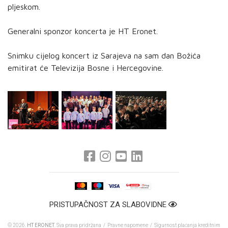
pljeskom.
Generalni sponzor koncerta je HT Eronet.
Snimku cijelog koncert iz Sarajeva na sam dan Božića
emitirat će Televizija Bosne i Hercegovine.
PRISTUPAČNOST ZA SLABOVIDNE
© 2026.
HT ERONET
. Sva prava pridržana /
Pravne napomene
/
Sigurnost plaćanja kreditnim