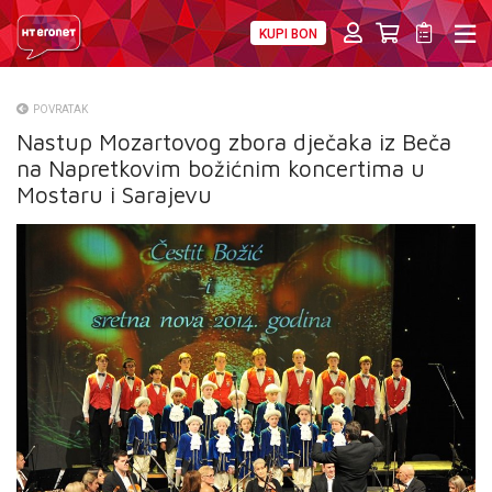
KUPI BON
PRIVATNI
POSLOVNI
DIGITALNA RJEŠENJA
HT ERONET
POVRATAK
Nastup Mozartovog zbora dječaka iz Beča
O NAMA
na Napretkovim božićnim koncertima u
PRESS
Mostaru i Sarajevu
NATJEČAJI
VELEPRODAJA
KONTAKTI
MOJ PROFIL
E-RAČUN