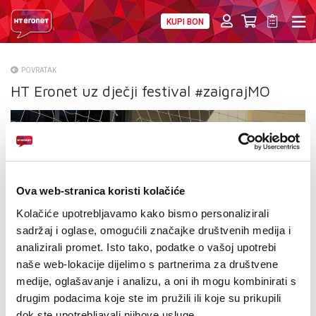
KUPI BON
PRIVATNI
POSLOVNI
DIGITALNA RJEŠENJA
HT ERONET
POVRATAK
HT Eronet uz dječji festival #zaigrajMO
O NAMA
PRESS
NATJEČAJI
VELEPRODAJA
Ova web-stranica koristi kolačiće
Kolačiće upotrebljavamo kako bismo personalizirali
KONTAKTI
sadržaj i oglase, omogućili značajke društvenih medija i
analizirali promet. Isto tako, podatke o vašoj upotrebi
MOJ PROFIL
naše web-lokacije dijelimo s partnerima za društvene
medije, oglašavanje i analizu, a oni ih mogu kombinirati s
E-RAČUN
drugim podacima koje ste im pružili ili koje su prikupili
dok ste upotrebljavali njihove usluge.