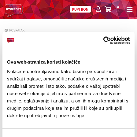
KUPI BON
PRIVATNI
POSLOVNI
DIGITALNA RJEŠENJA
HT ERONET
POVRATAK
HT Eronet darivao djecu župe na Stupu
O NAMA
PRESS
Ova web-stranica koristi kolačiće
NATJEČAJI
Kolačiće upotrebljavamo kako bismo personalizirali
sadržaj i oglase, omogućili značajke društvenih medija i
VELEPRODAJA
analizirali promet. Isto tako, podatke o vašoj upotrebi
naše web-lokacije dijelimo s partnerima za društvene
KONTAKTI
medije, oglašavanje i analizu, a oni ih mogu kombinirati s
drugim podacima koje ste im pružili ili koje su prikupili
MOJ PROFIL
dok ste upotrebljavali njihove usluge.
E-RAČUN
Odabir