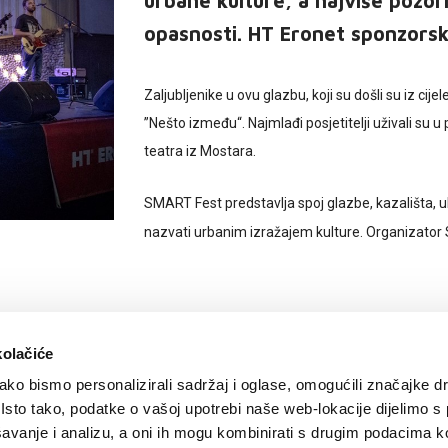
urbane kulture, a najviše pozor
opasnosti. HT Eronet sponzorski
Zaljubljenike u ovu glazbu, koji su došli su iz cij
”Nešto između“. Najmlađi posjetitelji uživali su
teatra iz Mostara.
SMART Fest predstavlja spoj glazbe, kazališta, ul
nazvati urbanim izražajem kulture. Organizator 
kolačiće
ko bismo personalizirali sadržaj i oglase, omogućili značajke d
. Isto tako, podatke o vašoj upotrebi naše web-lokacije dijelimo s
avanje i analizu, a oni ih mogu kombinirati s drugim podacima k