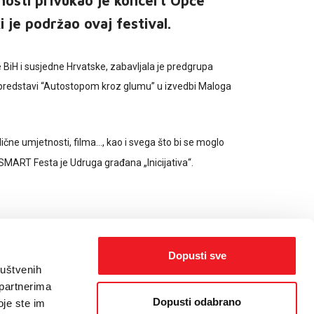
nosti privukao je koncert Opće
 je podržao ovaj festival.
ele BiH i susjedne Hrvatske, zabavljala je predgrupa
 u predstavi “Autostopom kroz glumu” u izvedbi Maloga
ične umjetnosti, filma…, kao i svega što bi se moglo
SMART Festa je Udruga građana „Inicijativa“.
Dopusti sve
ruštvenih
 partnerima
Dopusti odabrano
oje ste im