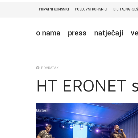
PRIVATNI KORISNICI
POSLOVNI KORISNICI
DIGITALNA RJE
PRIVATNI
POSLOVNI
DIGITALNA RJEŠENJA
HT ERONET
o nama
press
natječaji
ve
O NAMA
PRESS
NATJEČAJI
POVRATAK
HT ERONET s
VELEPRODAJA
KONTAKTI
MOJ PROFIL
E-RAČUN