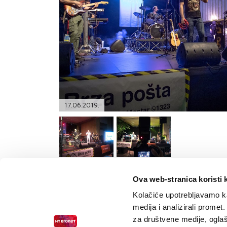
PODRŠKA
TELEFONSKI IMENIK
17.06.2019.
Ova web-stranica koristi 
Kolačiće upotrebljavamo ka
medija i analizirali promet
za društvene medije, oglaš