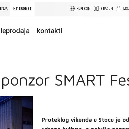
ŠENJA
HT ERONET
KUPI BON
E-RAČUN
MOJ
leprodaja
kontakti
ponzor SMART Fe
Proteklog vikenda u Stocu je od