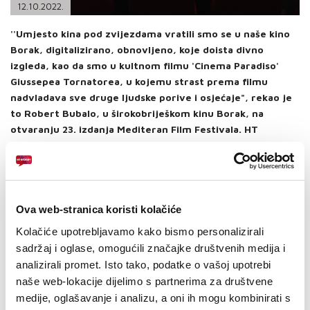
PODRŠKA
12.10.2022.
''Umjesto kina pod zvijezdama vratili smo se u naše kino
TELEFONSKI IMENIK
Borak, digitalizirano, obnovljeno, koje doista divno
izgleda, kao da smo u kultnom filmu 'Cinema Paradiso'
Giussepea Tornatorea, u kojemu strast prema filmu
nadvladava sve druge ljudske porive i osjećaje", rekao je
to Robert Bubalo, u širokobriješkom kinu Borak, na
otvaranju 23. izdanja Mediteran Film Festivala. HT
ERONET generalni je sponzor festivala.
Bubalo je istaknuo kako su organizatori mediteranskog festivala
ove godine složili odličan program od 45 naslova, te da će, uz
filmove u konkurenciji, prikazati i mnoštvo prvoklasnih premijera, i
mnogo drugih kulturnih događaja. Dodao je kako će kroz ovih pet
Ova web-stranica koristi kolačiće
festivalskih u Širokom Brijegu boraviti filmski autori i članovi žirija
Kolačiće upotrebljavamo kako bismo personalizirali
doslovce s cijelog Mediterana, pa i šire - iz Izraela, Libanona, Grčke,
sadržaj i oglase, omogućili značajke društvenih medija i
Španjolske, Italije, Francuske, Slovenije, Srbije, Hrvatske, Ukrajine.
analizirali promet. Isto tako, podatke o vašoj upotrebi
Uz filmove, MFF već desetak godina brine i za mlade te je i ovoga
naše web-lokacije dijelimo s partnerima za društvene
puta dio ovog festivala i međunarodna filmska škola kroz koju
medije, oglašavanje i analizu, a oni ih mogu kombinirati s
srednjoškolci iz nekoliko zemalja, uz voditelje i mentore iz SAD-a,