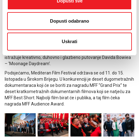
Dopusti sve
redatelja Ante Zlatka Stolice i 'Ljetne noći', izraelskog redatelja
Ohada Milsteina. Na festivalu će, u suradnji s Filmskim centrom
Sarajevo, biti prikazana i remek-djela bh. kinematografije,
dokumentarni naslovi iz programa 'U fokusu', filmovi za djecu u
Dopusti odabrano
programu 'MFF Fora' te igrani film 'Divljaci' Daria Lonjaka. Festival
donosi i promociju autobiografske knjige Željka Bebeka,
dokumentarne filmova 'Princeza' i 'Pjevaj mi pjesmu'.Nakon
Uskrati
svečane ceremonije zatvaranja i projekcije filmova nastalih na MFF
School, 23. izdanje festivala zatvorit će filmska odiseja koja
istražuje kreativno, duhovno i glazbeno putovanje Davida Bowiea
– 'Moonage Daydream'.
Podsjećamo, Mediteran Film Festival održava se od 11. do 15.
listopada u Širokom Brijegu. U konkurenciji je deset dugometražnih
dokumentaraca koji će se boriti za nagradu MFF ''Grand Prix'' te
deset kratkometražnih dokumentarnih filmova koji se natječu za
MFF Best Short. Najbolji film birat će i publika, a taj film čeka
nagrada MFF Audience Award.