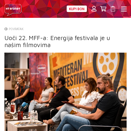
KUPI BON
PRIVATNI
POSLOVNI
DIGITALNA RJEŠENJA
HT ERONET
POVRATAK
Uoči 22. MFF-a: Energija festivala je u
O NAMA
našim filmovima
PRESS
NATJEČAJI
VELEPRODAJA
KONTAKTI
MOJ PROFIL
E-RAČUN