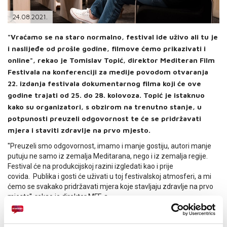
PODRŠKA
24.08.2021.
TELEFONSKI IMENIK
"Vraćamo se na staro normalno, festival ide uživo ali tu je
i naslijeđe od prošle godine, filmove ćemo prikazivati i
online", rekao je Tomislav Topić, direktor Mediteran Film
Festivala na konferenciji za medije povodom otvaranja
22. izdanja festivala dokumentarnog filma koji će ove
godine trajati od 25. do 28. kolovoza. Topić je istaknuo
kako su organizatori, s obzirom na trenutno stanje, u
potpunosti preuzeli odgovornost te će se pridržavati
mjera i staviti zdravlje na prvo mjesto.
''Preuzeli smo odgovornost, imamo i manje gostiju, autori manje
putuju ne samo iz zemalja Meditarana, nego i iz zemalja regije.
Festival će na produkcijskoj razini izgledati kao i prije
covida. Publika i gosti će uživati u toj festivalskoj atmosferi, a mi
ćemo se svakako pridržavati mjera koje stavljaju zdravlje na prvo
mjesto'', rekao je direktor MFF-a.
O festivalu, službenom dijelu u konkurenciji, filmovima iz
popratnog programa, radionicama te brojnim sadržajima festivala,