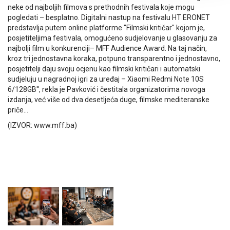
neke od najboljih filmova s prethodnih festivala koje mogu
pogledati – besplatno. Digitalni nastup na festivalu HT ERONET
predstavlja putem online platforme "Filmski kritičar" kojom je,
posjetiteljima festivala, omogućeno sudjelovanje u glasovanju za
najbolji film u konkurenciji– MFF Audience Award. Na taj način,
kroz tri jednostavna koraka, potpuno transparentno i jednostavno,
posjetitelji daju svoju ocjenu kao filmski kritičari i automatski
sudjeluju u nagradnoj igri za uređaj – Xiaomi Redmi Note 10S
6/128GB'', rekla je Pavković i čestitala organizatorima novoga
izdanja, već više od dva desetljeća duge, filmske mediteranske
priče...
(IZVOR: www.mff.ba)