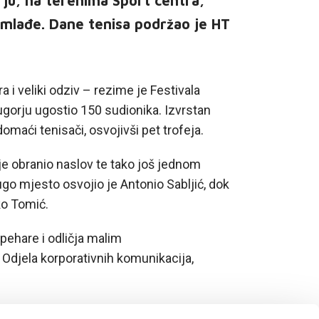
ju, na terenima Sport centra,
mlađe. Dane tenisa podržao je HT
 i veliki odziv – rezime je Festivala
ugorju ugostio 150 sudionika. Izvrstan
omaći tenisači, osvojivši pet trofeja.
je obranio naslov te tako još jednom
o mjesto osvojio je Antonio Sabljić, dok
ko Tomić.
pehare i odličja malim
 Odjela korporativnih komunikacija,