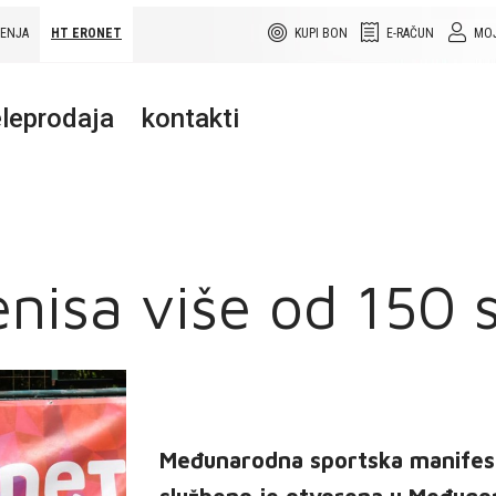
ŠENJA
HT ERONET
KUPI BON
E-RAČUN
MOJ
leprodaja
kontakti
nisa više od 150 
Međunarodna sportska manifestac