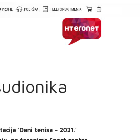
 PROFIL
PODRŠKA
TELEFONSKI IMENIK
sudionika
ija 'Dani tenisa – 2021.'