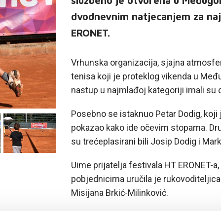
službeno je otvorena u Međugor
dvodnevnim natjecanjem za naj
ERONET.
Vrhunska organizacija, sjajna atmosfera
tenisa koji je proteklog vikenda u Međ
nastup u najmlađoj kategoriji imali su d
Posebno se istaknuo Petar Dodig, koji 
pokazao kako ide očevim stopama. Drug
su trećeplasirani bili Josip Dodig i Mar
Uime prijatelja festivala HT ERONET-a, 
pobjednicima uručila je rukovoditeljica
Misijana Brkić-Milinković.