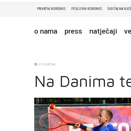
PRIVATNI KORISNICI
POSLOVNI KORISNICI
DIGITALNA RJE
PRIVATNI
POSLOVNI
DIGITALNA RJEŠENJA
HT ERONET
o nama
press
natječaji
ve
O NAMA
PRESS
NATJEČAJI
POVRATAK
Na Danima te
VELEPRODAJA
KONTAKTI
MOJ PROFIL
E-RAČUN