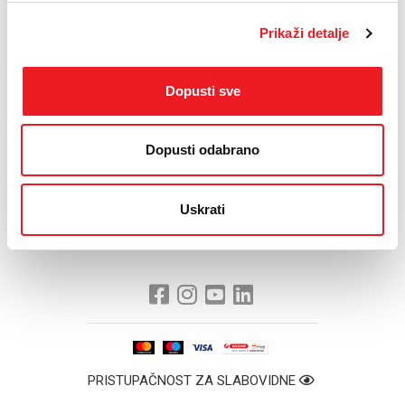
Humanitarni projekt u Blatnici podržao je i izbornik hrvatske
Prikaži detalje
nogometne reprezentacije Zlatko Dalić, koji se rado odazvao
pozivu organizatora.
Uz glavnog organizatora Matu Bulića, nastupili su i Ivan Zak,
Dopusti sve
Mladen Grdović, Opća opasnost, Mia Dimšić, Grupa Vigor, Šima
Jovanovac & Fijaker, Dalmatino, Ivana Marić, dr. Mića Pehar, Jozo
Vučić, Zoran Begić, Pero Gudelj & prijatelji, Ante Matić, Robert
Dopusti odabrano
Čolina, Dragan Bukmir....
Uskrati
PRISTUPAČNOST ZA SLABOVIDNE