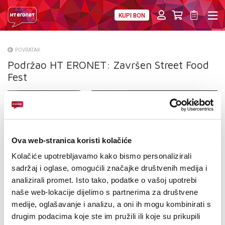
KUPI BON
PRIVATNI
POSLOVNI
DIGITALNA RJEŠENJA
HT ERONET
POVRATAK
Podržao HT ERONET: Završen Street Food
O NAMA
Fest
PRESS
NATJEČAJI
VELEPRODAJA
Ova web-stranica koristi kolačiće
Kolačiće upotrebljavamo kako bismo personalizirali
KONTAKTI
sadržaj i oglase, omogućili značajke društvenih medija i
analizirali promet. Isto tako, podatke o vašoj upotrebi
MOJ PROFIL
naše web-lokacije dijelimo s partnerima za društvene
E-RAČUN
medije, oglašavanje i analizu, a oni ih mogu kombinirati s
drugim podacima koje ste im pružili ili koje su prikupili