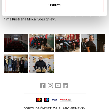
filmovi ''Zaboravljene stanice'' redatelja Zdenka Jurilja te film ''O
Uskrati
ljudima i šumama'', Josipa Mlakića.
Festival biti zatvoren u subotu 12. listopada projekcijom igranog
filma Kristijana Milića ''Božji gnjev''.
PRISTUPAČNOST ZA SLABOVIDNE