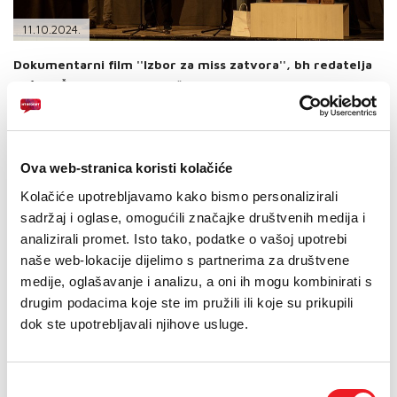
PODRŠKA
11.10.2024.
TELEFONSKI IMENIK
Dokumentarni film ''Izbor za miss zatvora'', bh redatelja
Srđana Šarenca, odlukom žirija osvojio je Grand Prix 25.
Mediteran Film Festivala i nagradu publike, dok je nagradu
MFF Best Short dobio film ''A Poil!'', francuske redateljice
Audrey Clemens. Nagrada ''Best Camera'' pripala je
snimatelju Igoru Maroviću za rad na filmu ''Flašaroši'',
Ova web-stranica koristi kolačiće
srpskog redatelja Nemanje Vojinovića. HT Eronet i ove je
Kolačiće upotrebljavamo kako bismo personalizirali
godine generalni sponzor festivala.
sadržaj i oglase, omogućili značajke društvenih medija i
Žiri u sastavu Kristina Ljevak, Jelena Ružić i Ivo Krešić u svome je
analizirali promet. Isto tako, podatke o vašoj upotrebi
obrazloženju naveo kako se Srđan Šarenac ovim filmom još
naše web-lokacije dijelimo s partnerima za društvene
jednom potvrđuje kao znalački dokumentarist i posvećeni
medije, oglašavanje i analizu, a oni ih mogu kombinirati s
istraživač čiji filmovi uspijevaju imati važnu društvenu dimenziju i
drugim podacima koje ste im pružili ili koje su prikupili
šarm koji osvaja najširu publiku. Žiri je dodijelio i dva posebna
priznanja dokumentarcima ''Flašaroši'', redatelja Nemanje
dok ste upotrebljavali njihove usluge.
Vojinovića, i filmu ''Ko će pokucati na vrata mog doma'', bh
redateljice Maje Novaković.
Odabir
Žiri za kratkometražni dokumentarni film, u sastavu: Sahin Šišić,