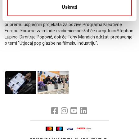
dodatni program nastao u suradnji s Uredom Vlade Županije
Uskrati
Zapadnohercegovačke za europske integracije. U utorak 8.
listopada desk Kreativne Europe BiH održat će radionicu za
pripremu uspješnih projekata za pozive Programa Kreativne
Europe. Forume za mlade i radionice održat će i umjetnici Stephan
Lupino, Dimitrije Popović, dok će Tony Mandich održati predavanje
o temi ''Utjecaj pop glazbe na filmsku industriju''.