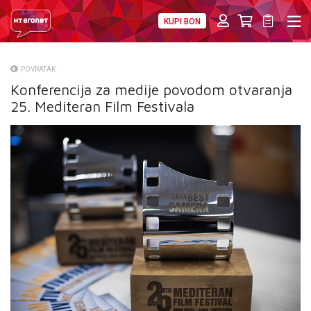
KUPI BON
PRIVATNI
POSLOVNI
DIGITALNA RJEŠENJA
HT ERONET
POVRATAK
Konferencija za medije povodom otvaranja
O NAMA
25. Mediteran Film Festivala
PRESS
NATJEČAJI
VELEPRODAJA
KONTAKTI
MOJ PROFIL
E-RAČUN