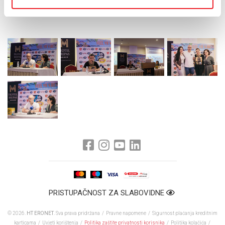
medijima i na društvenim mrežama. Pratite nas!
PRISTUPAČNOST ZA SLABOVIDNE
© 2026.
HT ERONET
. Sva prava pridržana /
Pravne napomene
/
Sigurnost plaćanja kreditnim
karticama
/
Uvjeti korištenja
/
Politika zaštite privatnosti korisnika
/
Politika kolačića
/