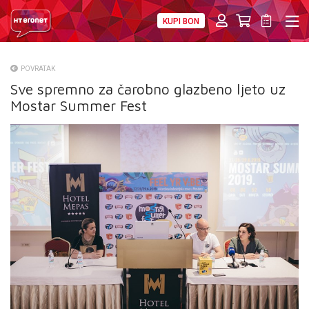
KUPI BON
PRIVATNI
POSLOVNI
DIGITALNA RJEŠENJA
HT ERONET
POVRATAK
Sve spremno za čarobno glazbeno ljeto uz
O NAMA
Mostar Summer Fest
PRESS
NATJEČAJI
VELEPRODAJA
KONTAKTI
MOJ PROFIL
E-RAČUN