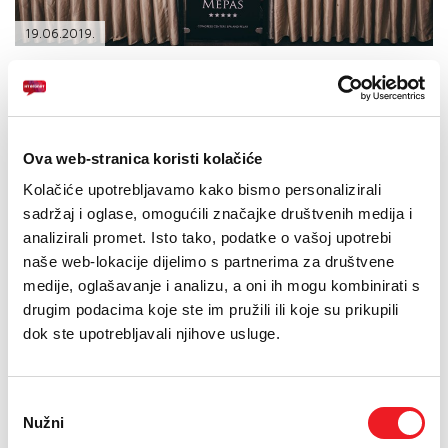
PODRŠKA
19.06.2019.
TELEFONSKI IMENIK
I ove godine HT ERONET je podržao jedan od najvećih
regionalnih glazbenih događaja ovoga ljeta - Mostar
Summer Fest. Najvažnija imena različitih urbanih žanrova
okupit će se na spektaklu 27.,28. i 29. lipnja u Čarobnoj
Ova web-stranica koristi kolačiće
industrijskoj zoni na platou Mostarskog sajma.
Kolačiće upotrebljavamo kako bismo personalizirali
sadržaj i oglase, omogućili značajke društvenih medija i
analizirali promet. Isto tako, podatke o vašoj upotrebi
Na Mostar Summer Festu i ove godine sve posjetitelje očekuje
naše web-lokacije dijelimo s partnerima za društvene
posebno uređen !hej kutak s raznim zanimljivim sadržajima i
promocijama.
medije, oglašavanje i analizu, a oni ih mogu kombinirati s
drugim podacima koje ste im pružili ili koje su prikupili
dok ste upotrebljavali njihove usluge.
Rukovoditeljica Korporativnih komunikacija HT ERONET-a
Misijana Brkić-Milinković je kazala:
Odabir
"Ove godine u fokusu je naša !hej slagalica koja je, prije svega,
Nužni
namijenjena mlađim korisnicama te onima koji po svaku cijenu
pristanka
žele u svakome trenutku imati potpunu kontrolu svojih