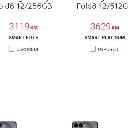
old8 12/256GB
Fold8 12/512
PROMOCIJA
PROMOCIJA
3119
3629
KM
KM
SMART ELITE
SMART PLATINUM
USPOREDI
USPOREDI