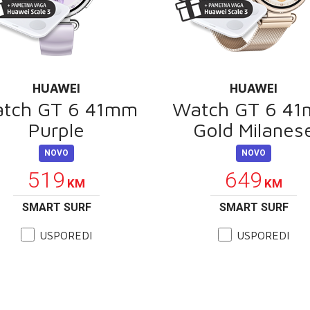
HUAWEI
HUAWEI
tch GT 6 41mm
Watch GT 6 4
Purple
Gold Milanes
NOVO
NOVO
519
649
KM
KM
SMART SURF
SMART SURF
USPOREDI
USPOREDI