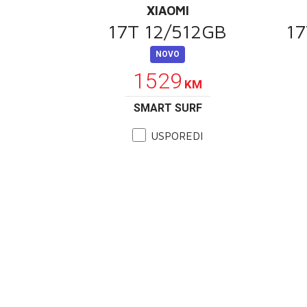
XIAOMI
17T 12/512GB
17
NOVO
1529
KM
SMART SURF
USPOREDI