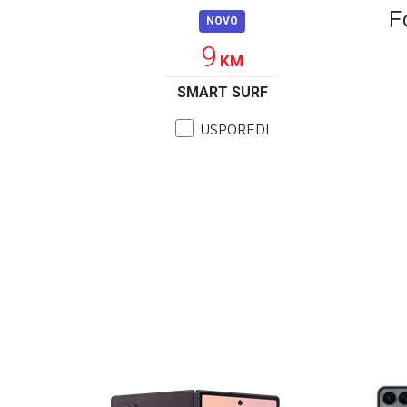
F
NOVO
9
KM
SMART SURF
USPOREDI