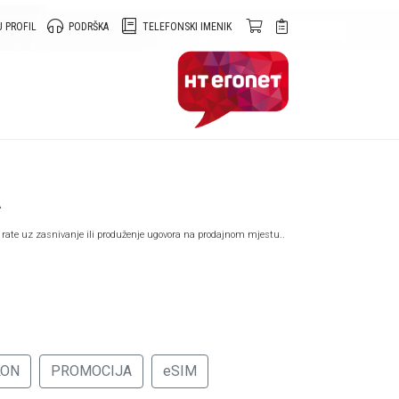
 PROFIL
PODRŠKA
TELEFONSKI IMENIK
A
 rate uz zasnivanje ili produženje ugovora na prodajnom mjestu..
LON
PROMOCIJA
eSIM