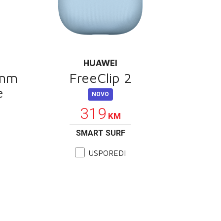
HUAWEI
1mm
FreeClip 2
e
NOVO
319
KM
SMART SURF
USPOREDI