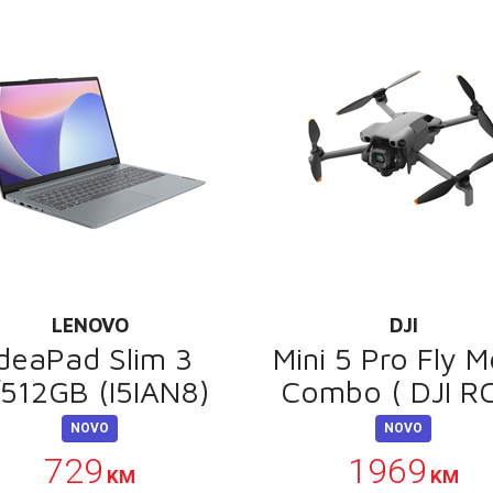
LENOVO
DJI
IdeaPad Slim 3
Mini 5 Pro Fly M
512GB (I5IAN8)
Combo ( DJI R
NOVO
NOVO
729
1969
KM
KM