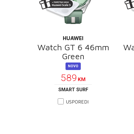
HUAWEI
Watch GT 6 46mm
Wa
Green
NOVO
589
KM
SMART SURF
USPOREDI