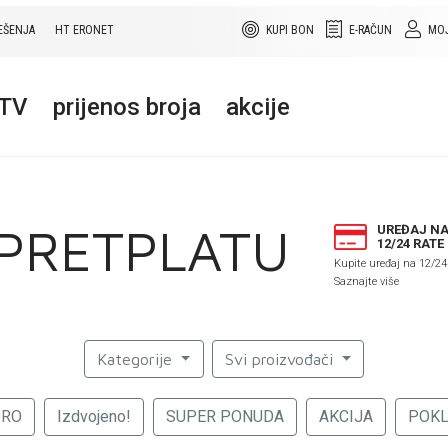
EŠENJA
HT ERONET
KUPI BON
E-RAČUN
MOJ
+TV
prijenos broja
akcije
 PRETPLATU
UREĐAJ N
12/24 RATE
Kupite uređaj na 12/24
Saznajte više
Kategorije
Svi proizvođači
ORO
Izdvojeno!
SUPER PONUDA
AKCIJA
POK