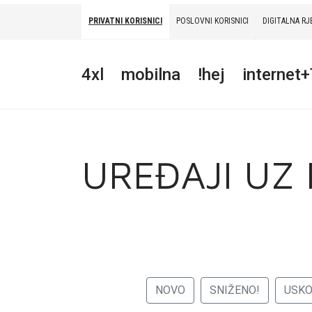
PRIVATNI KORISNICI
POSLOVNI KORISNICI
DIGITALNA RJ
PRIVATNI
POSLOVNI
DIGITALNA RJEŠENJA
HT ERONET
4xl
mobilna
!hej
internet
4XL
MOBILNA
!HEJ
UREĐAJI UZ
INTERNET+TV
PRIJENOS BROJA
AKCIJE
MOJ PROFIL
NOVO
SNIŽENO!
USK