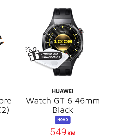
HUAWEI
ore
Watch GT 6 46mm
C2)
Black
NOVO
549
KM