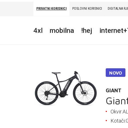
PRIVATNI KORISNICI
POSLOVNI KORISNICI
DIGITALNA RJ
PRIVATNI
POSLOVNI
DIGITALNA RJEŠENJA
HT ERONET
4xl
mobilna
!hej
internet
4XL
MOBILNA
!HEJ
NOVO
INTERNET+TV
PRIJENOS BROJA
GIANT
Gian
AKCIJE
Okvir:
MOJ PROFIL
Kotači: