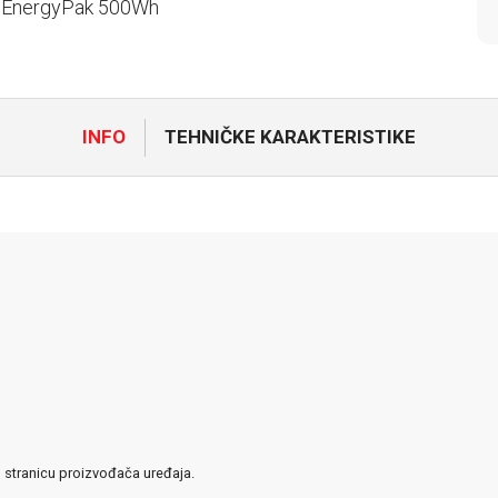
a:EnergyPak 500Wh
INFO
TEHNIČKE KARAKTERISTIKE
u stranicu proizvođača uređaja.