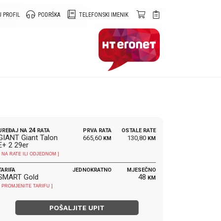
 PROFIL
PODRŠKA
TELEFONSKI IMENIK
24
UREĐAJ NA
RATA
PRVA RATA
OSTALE RATE
GIANT Giant Talon
665,60
130,80
KM
KM
E+ 2 29er
[ NA RATE ILI ODJEDNOM ]
TARIFA
JEDNOKRATNO
MJESEČNO
SMART Gold
48
KM
[ PROMJENITE TARIFU ]
POŠALJITE UPIT