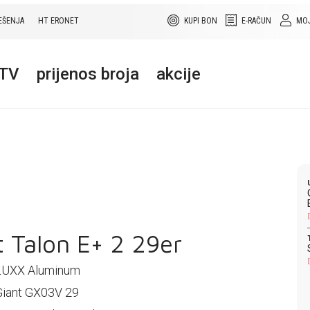
EŠENJA
HT ERONET
KUPI BON
E-RAČUN
MOJ
+TV
prijenos broja
akcije
t Talon E+ 2 29er
ALUXX Aluminum
Giant GX03V 29