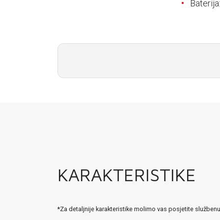
E-RAČUN
Baterij
PODRŠKA
TELEFONSKI IMENIK
KARAKTERISTIKE
*Za detaljnije karakteristike molimo vas posjetite služben