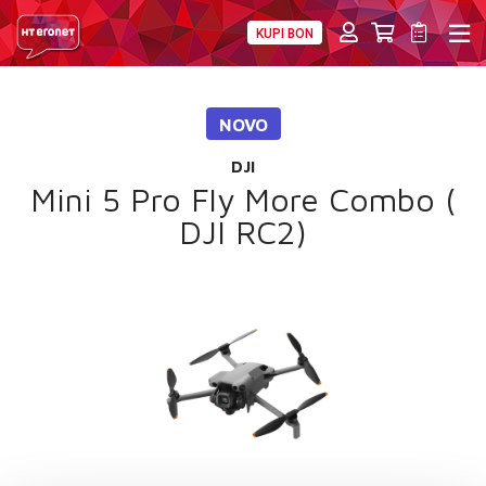
KUPI BON
PRIVATNI
POSLOVNI
DIGITALNA RJEŠENJA
HT ERONET
NOVO
4XL
DJI
MOBILNA
Mini 5 Pro Fly More Combo (
DJI RC2)
!HEJ
INTERNET+TV
PRIJENOS BROJA
AKCIJE
MOJ PROFIL