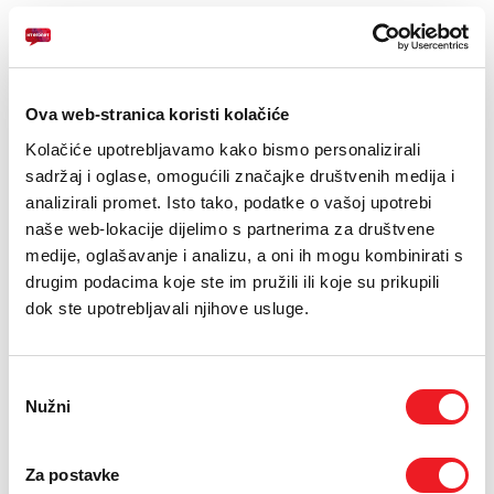
E-RAČUN
PODRŠKA
Ultra-lagan i prenosiv: Dron teži manje od 249 grama
Kamera: 1-inčni CMOS senzor sa f/1.8 otvorom blende, video
TELEFONSKI IMENIK
Ova web-stranica koristi kolačiće
4K/60 fps HDR
Kolačiće upotrebljavamo kako bismo personalizirali
"Fly More Combo" paket
sadržaj i oglase, omogućili značajke društvenih medija i
analizirali promet. Isto tako, podatke o vašoj upotrebi
24
naše web-lokacije dijelimo s partnerima za društvene
UREĐAJ NA
RATA
PRVA RATA
OSTALE RATE
DJI Mini 5 Pro Fly More
361
71
KM
KM
medije, oglašavanje i analizu, a oni ih mogu kombinirati s
Combo ( DJI RC2)
drugim podacima koje ste im pružili ili koje su prikupili
[ NA RATE ILI ODJEDNOM ]
dok ste upotrebljavali njihove usluge.
TARIFA
JEDNOKRATNO
MJESEČNO
SMART Gold
48
KM
[ PROMJENITE TARIFU ]
Odabir
POŠALJITE UPIT
Nužni
pristanka
/
Gdje mogu kupiti?
Imate pitanja?
Za postavke