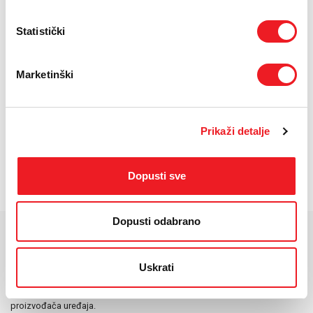
Statistički
Pro in Mini.
DJI Mini 5 Pro Fly More Combo (DJI RC 2) je
kompaktan, ali izuzetno moćan dron koji donosi profesionalni
Marketinški
kvalitet snimka u ultra-laganom formatu. Zahvaljujući
naprednoj kameri i stabilizaciji, snimajte oštre 4K video zapise
i fotografije bogatih detalja iz potpuno nove perspektive. Uz
DJI RC 2 daljinski upravljač sa ugrađenim ekranom, spremni
Prikaži detalje
ste za let bez potrebe za dodatnim uređajem. Fly More Combo
paket uključuje dodatne baterije i opremu za duže i bezbrižnije
snimanje. Idealan je izbor za putovanja, outdoor avanture i
Dopusti sve
kreatore sadržaja koji žele vrhunske rezultate uz maksimalnu
jednostavnost korištenja.
Dopusti odabrano
KARAKTERISTIKE
Uskrati
*Za detaljnije karakteristike molimo vas posjetite službenu stranicu
proizvođača uređaja.