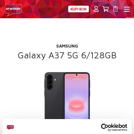
KUPI BON
PRIVATNI
POSLOVNI
DIGITALNA RJEŠENJA
HT ERONET
POKLON
4XL
SAMSUNG
MOBILNA
Galaxy A37 5G 6/128GB
!HEJ
INTERNET+TV
PRIJENOS BROJA
AKCIJE
MOJ PROFIL