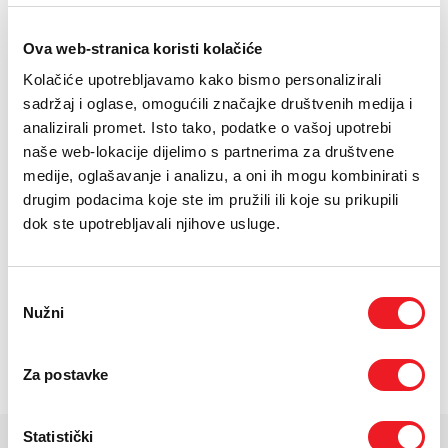
E-RAČUN
Zaslon: 6.7''''
Ova web-stranica koristi kolačiće
PODRŠKA
Kamera: 50 MP + 8 MP + 5 MP, prednja: 12 MP
Kolačiće upotrebljavamo kako bismo personalizirali
Baterija: 5000 mAh
TELEFONSKI IMENIK
sadržaj i oglase, omogućili značajke društvenih medija i
analizirali promet. Isto tako, podatke o vašoj upotrebi
naše web-lokacije dijelimo s partnerima za društvene
24
UREĐAJ NA
RATA
PRVA RATA
OSTALE RATE
Samsung Galaxy A37 5G
122
24
KM
KM
medije, oglašavanje i analizu, a oni ih mogu kombinirati s
6/128GB
drugim podacima koje ste im pružili ili koje su prikupili
[ NA RATE ILI ODJEDNOM ]
dok ste upotrebljavali njihove usluge.
TARIFA
JEDNOKRATNO
MJESEČNO
SMART Total
36
KM
[ PROMJENITE TARIFU ]
Odabir
POŠALJITE UPIT
Nužni
pristanka
/
Gdje mogu kupiti?
Imate pitanja?
Za postavke
Statistički