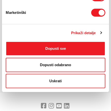
KARAKTERISTIKE
Marketinški
Ekran:
Super AMOLED, 120Hz
Veličina ekrana:
6.7"
Rezolucija:
2340x1080
Prikaži detalje
Masa uređaja:
196g
Dimenzije:
162.9 x 78.2 x 7.4 mm
Procesor:
Exynos 1480
Dopusti sve
Kamera:
50 MP + 8 MP + 5 M
Prednja kamera:
12 MP
Dopusti odabrano
Baterija:
5000 mAh
*Za detaljnije karakteristike molimo vas posjetite službenu stranicu
Uskrati
proizvođača uređaja.