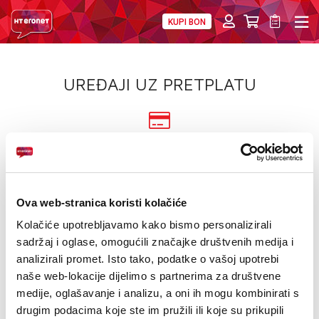
KUPI BON
PRIVATNI
POSLOVNI
DIGITALNA RJEŠENJA
HT ERONET
UREĐAJI UZ PRETPLATU
4XL
MOBILNA
UREĐAJ NA
12/24 RATE
!HEJ
Saznajte više
INTERNET+TV
Kategorije
Proizvođač: DJI
Ova web-stranica koristi kolačiće
PRIJENOS BROJA
Kolačiće upotrebljavamo kako bismo personalizirali
sadržaj i oglase, omogućili značajke društvenih medija i
NOVO
SNIŽENO!
USKORO
Izdvojeno!
AKCIJE
analizirali promet. Isto tako, podatke o vašoj upotrebi
naše web-lokacije dijelimo s partnerima za društvene
SUPER PONUDA
AKCIJA
POKLON
MOJ PROFIL
medije, oglašavanje i analizu, a oni ih mogu kombinirati s
PROMOCIJA
eSIM
drugim podacima koje ste im pružili ili koje su prikupili