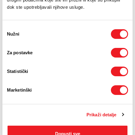
E-RAČUN
dok ste upotrebljavali njihove usluge.
PODRŠKA
Odabir
TELEFONSKI IMENIK
Nužni
pristanka
Za postavke
Statistički
PHILIPS
TV 65PUS8200 4K
AMBILIGHT Smart
Marketinški
TV
USKORO
879
KM
Prikaži detalje
SMART TOTAL
Dopusti sve