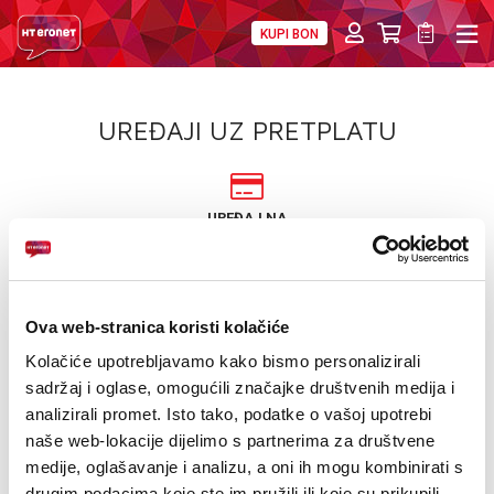
KUPI BON
PRIVATNI
POSLOVNI
DIGITALNA RJEŠENJA
HT ERONET
UREĐAJI UZ PRETPLATU
4XL
MOBILNA
UREĐAJ NA
12/24 RATE
!HEJ
Saznajte više
INTERNET+TV
Kategorije
Proizvođač: PHILIPS
Ova web-stranica koristi kolačiće
PRIJENOS BROJA
Kolačiće upotrebljavamo kako bismo personalizirali
NOVO
SNIŽENO!
USKORO
Izdvojeno!
sadržaj i oglase, omogućili značajke društvenih medija i
AKCIJE
analizirali promet. Isto tako, podatke o vašoj upotrebi
SUPER PONUDA
AKCIJA
POKLON
naše web-lokacije dijelimo s partnerima za društvene
MOJ PROFIL
medije, oglašavanje i analizu, a oni ih mogu kombinirati s
PROMOCIJA
eSIM
drugim podacima koje ste im pružili ili koje su prikupili