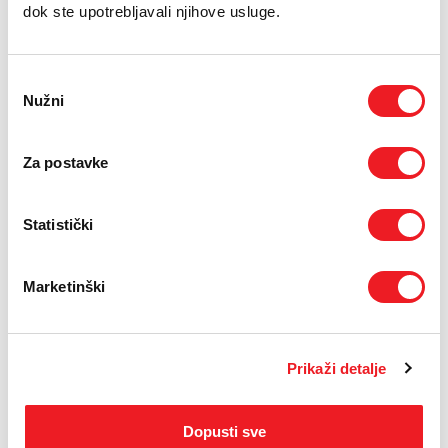
E-RAČUN
dok ste upotrebljavali njihove usluge.
PODRŠKA
Odabir
TELEFONSKI IMENIK
Nužni
pristanka
Za postavke
Statistički
SEGWAY
Segway Max G3 E
Ninebot
Marketinški
SUPER PONUDA
1209
KM
Prikaži detalje
SMART GOLD
USPOREDI
Dopusti sve