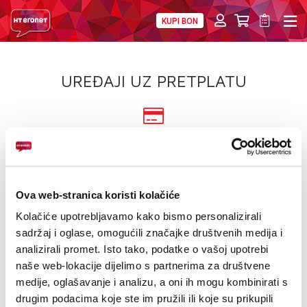
KUPI BON
PRIVATNI
POSLOVNI
DIGITALNA RJEŠENJA
HT ERONET
UREĐAJI UZ PRETPLATU
4XL
MOBILNA
UREĐAJ NA
12/24 RATE
!HEJ
Saznajte više
INTERNET+TV
Kategorije
Proizvođač: Segway
Ova web-stranica koristi kolačiće
PRIJENOS BROJA
Kolačiće upotrebljavamo kako bismo personalizirali
sadržaj i oglase, omogućili značajke društvenih medija i
NOVO
SNIŽENO!
USKORO
Izdvojeno!
AKCIJE
analizirali promet. Isto tako, podatke o vašoj upotrebi
naše web-lokacije dijelimo s partnerima za društvene
SUPER PONUDA
AKCIJA
POKLON
MOJ PROFIL
medije, oglašavanje i analizu, a oni ih mogu kombinirati s
PROMOCIJA
eSIM
drugim podacima koje ste im pružili ili koje su prikupili