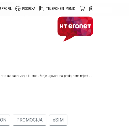
 PROFIL
PODRŠKA
TELEFONSKI IMENIK
A
 rate uz zasnivanje ili produženje ugovora na prodajnom mjestu..
LON
PROMOCIJA
eSIM