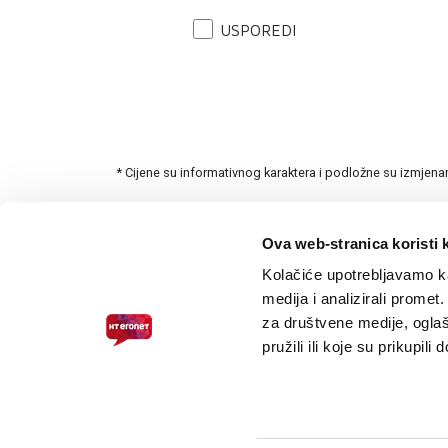
USPOREDI
* Cijene su informativnog karaktera i podložne su izmjen
Ova web-stranica koristi 
Kolačiće upotrebljavamo ka
medija i analizirali promet
za društvene medije, oglaš
pružili ili koje su prikupili
PRISTUPAČNOST ZA SLABOVIDNE
© 2026.
HT ERONET
. Sva prava pridržana /
Pravne napomene
/
S