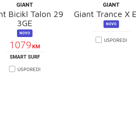
GIANT
GIANT
nt Bicikl Talon 29
Giant Trance X 
3GE
NOVO
NOVO
USPOREDI
1079
KM
SMART SURF
USPOREDI