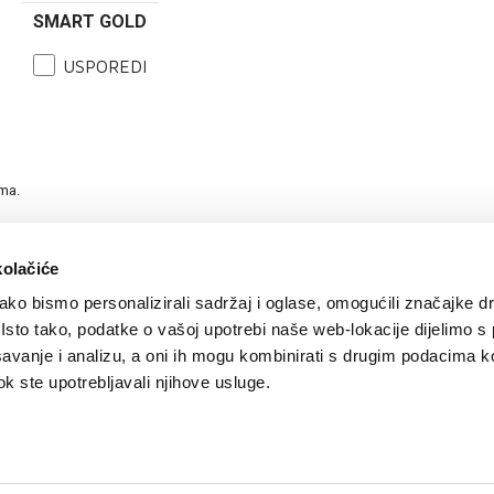
SMART GOLD
USPOREDI
ama.
kolačiće
ko bismo personalizirali sadržaj i oglase, omogućili značajke d
. Isto tako, podatke o vašoj upotrebi naše web-lokacije dijelimo s
avanje i analizu, a oni ih mogu kombinirati s drugim podacima k
 dok ste upotrebljavali njihove usluge.
igurnost plaćanja kreditnim karticama
/
Uvjeti korištenja
/
Politika zaštite privatnosti k