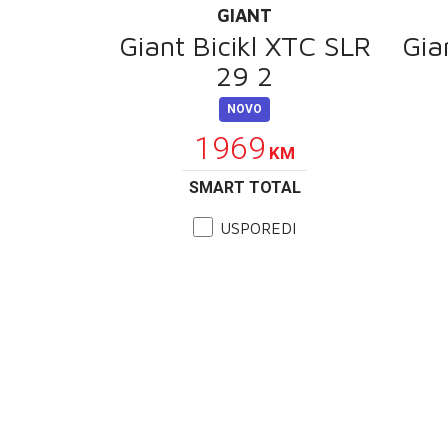
GIANT
Giant Bicikl XTC SLR
Gia
29 2
NOVO
1969
KM
SMART TOTAL
USPOREDI