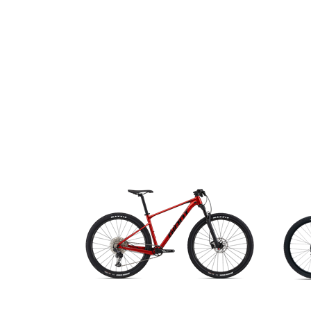
E-RAČUN
PODRŠKA
TELEFONSKI IMENIK