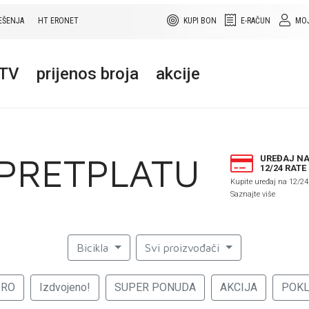
EŠENJA
HT ERONET
KUPI BON
E-RAČUN
MOJ
+TV
prijenos broja
akcije
 PRETPLATU
UREĐAJ N
12/24 RATE
Kupite uređaj na 12/24
Saznajte više
Bicikla
Svi proizvođači
ORO
Izdvojeno!
SUPER PONUDA
AKCIJA
POK