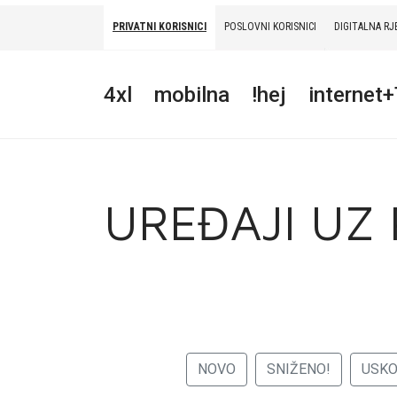
PRIVATNI KORISNICI
POSLOVNI KORISNICI
DIGITALNA RJ
PRIVATNI
POSLOVNI
DIGITALNA RJEŠENJA
HT ERONET
4xl
mobilna
!hej
internet
4XL
MOBILNA
!HEJ
UREĐAJI UZ
INTERNET+TV
PRIJENOS BROJA
AKCIJE
MOJ PROFIL
NOVO
SNIŽENO!
USK