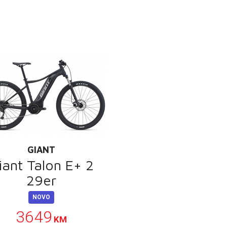
GIANT
iant Talon E+ 2
29er
NOVO
3649
KM