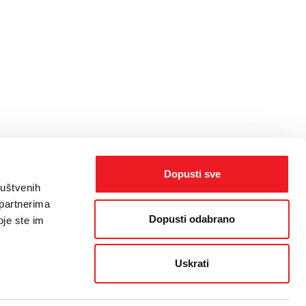
Dopusti sve
ruštvenih
 partnerima
Dopusti odabrano
oje ste im
Uskrati
orisnika
/
Politika kolačića
/
Web dizajn
by THE BIG IDEA LAB