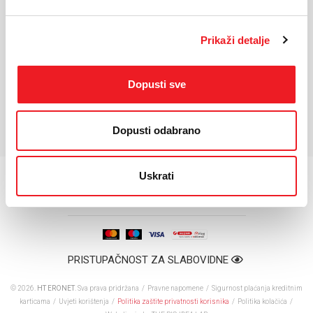
KARAKTERISTIKE
Prikaži detalje
Masa uređaja:
18.1kg
Dimenzije:
1140 x 512 x 1264mm
Baterija:
216Wh (10Ah)
Dopusti sve
*Za detaljnije karakteristike molimo vas posjetite službenu stranicu
proizvođača uređaja.
Dopusti odabrano
Uskrati
PRISTUPAČNOST ZA SLABOVIDNE
© 2026.
HT ERONET
. Sva prava pridržana /
Pravne napomene
/
Sigurnost plaćanja kreditnim
karticama
/
Uvjeti korištenja
/
Politika zaštite privatnosti korisnika
/
Politika kolačića
/