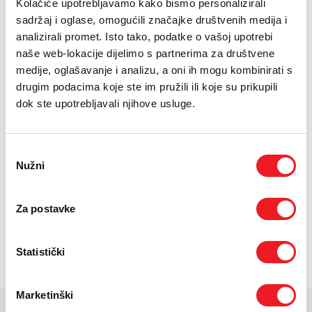
E-RAČUN
Kolačiće upotrebljavamo kako bismo personalizirali
sadržaj i oglase, omogućili značajke društvenih medija i
Maksimalna brzina: 25km/h
PODRŠKA
analizirali promet. Isto tako, podatke o vašoj upotrebi
Domet: 25km
naše web-lokacije dijelimo s partnerima za društvene
Maksimalna nosivost: 100kg
TELEFONSKI IMENIK
medije, oglašavanje i analizu, a oni ih mogu kombinirati s
drugim podacima koje ste im pružili ili koje su prikupili
dok ste upotrebljavali njihove usluge.
24
UREĐAJ NA
RATA
PRVA RATA
OSTALE RATE
XIAOMI Xiaomi Electric
109,50
21,50
KM
KM
Scooter 6 Lite
[ NA RATE ILI ODJEDNOM ]
Odabir
Nužni
TARIFA
JEDNOKRATNO
MJESEČNO
pristanka
SMART Surf
28
KM
[ PROMJENITE TARIFU ]
Za postavke
POŠALJITE UPIT
/
Gdje mogu kupiti?
Imate pitanja?
Statistički
Marketinški