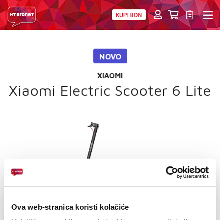
KUPI BON
PRIVATNI
POSLOVNI
DIGITALNA RJEŠENJA
HT ERONET
NOVO
4XL
XIAOMI
MOBILNA
Xiaomi Electric Scooter 6 Lite
!HEJ
INTERNET+TV
PRIJENOS BROJA
AKCIJE
MOJ PROFIL
Ova web-stranica koristi kolačiće