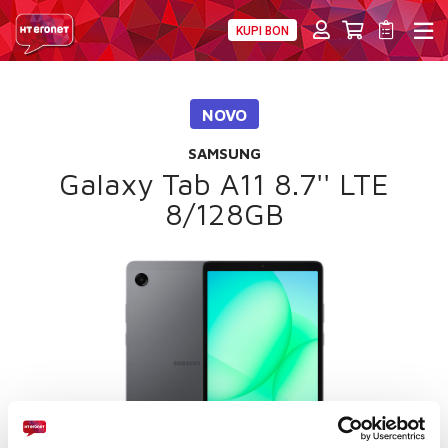
KUPI BON
PRIVATNI
POSLOVNI
DIGITALNA RJEŠENJA
HT ERONET
NOVO
4XL
SAMSUNG
MOBILNA
Galaxy Tab A11 8.7'' LTE
8/128GB
!HEJ
INTERNET+TV
PRIJENOS BROJA
AKCIJE
MOJ PROFIL