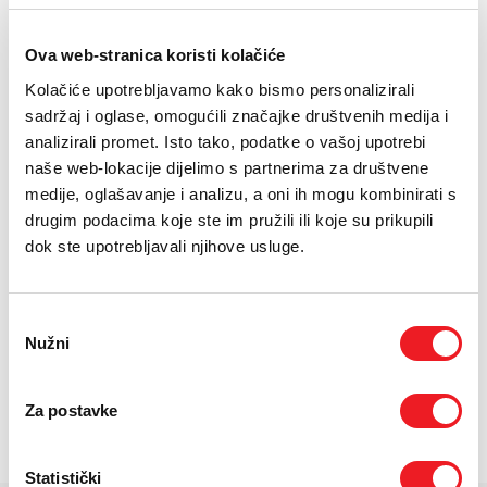
E-RAČUN
Ova web-stranica koristi kolačiće
PODRŠKA
Zaslon: 8.7"
Kolačiće upotrebljavamo kako bismo personalizirali
OS: Android 15, Mediatek Helio G99
TELEFONSKI IMENIK
sadržaj i oglase, omogućili značajke društvenih medija i
Baterija: 5100mAh
analizirali promet. Isto tako, podatke o vašoj upotrebi
naše web-lokacije dijelimo s partnerima za društvene
medije, oglašavanje i analizu, a oni ih mogu kombinirati s
24
UREĐAJ NA
RATA
PRVA RATA
OSTALE RATE
Samsung Galaxy Tab
80,60
15,80
drugim podacima koje ste im pružili ili koje su prikupili
KM
KM
A11 8.7'' LTE 8/128GB
dok ste upotrebljavali njihove usluge.
[ NA RATE ILI ODJEDNOM ]
TARIFA
JEDNOKRATNO
MJESEČNO
SMART Surf
28
KM
Odabir
[ PROMJENITE TARIFU ]
Nužni
pristanka
POŠALJITE UPIT
Za postavke
/
Gdje mogu kupiti?
Imate pitanja?
Statistički