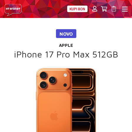
KUPI BON
PRIVATNI
POSLOVNI
DIGITALNA RJEŠENJA
HT ERONET
NOVO
4XL
APPLE
MOBILNA
iPhone 17 Pro Max 512GB
!HEJ
INTERNET+TV
PRIJENOS BROJA
AKCIJE
MOJ PROFIL