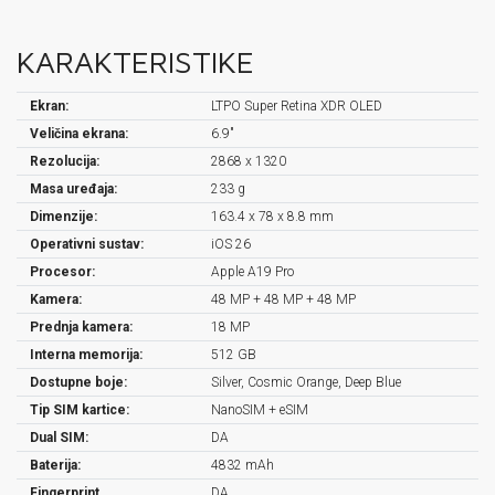
KARAKTERISTIKE
Ekran:
LTPO Super Retina XDR OLED
Veličina ekrana:
6.9"
Rezolucija:
2868 x 1320
Masa uređaja:
233 g
Dimenzije:
163.4 x 78 x 8.8 mm
Operativni sustav:
iOS 26
Procesor:
Apple A19 Pro
Kamera:
48 MP + 48 MP + 48 MP
Prednja kamera:
18 MP
Interna memorija:
512 GB
Dostupne boje:
Silver, Cosmic Orange, Deep Blue
Tip SIM kartice:
NanoSIM + eSIM
Dual SIM:
DA
Baterija:
4832 mAh
Fingerprint
DA