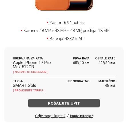
E-RAČUN
PODRŠKA
Zaslon: 6.9'' inches
TELEFONSKI IMENIK
Kamera: 48 MP + 48 MP + 48 MP, prednja: 18 MP
Baterija: 4832 mAh
24
UREĐAJ NA
RATA
PRVA RATA
OSTALE RATE
Apple iPhone 17 Pro
653,10
128,30
KM
KM
Max 512GB
[ NA RATE ILI ODJEDNOM ]
TARIFA
JEDNOKRATNO
MJESEČNO
SMART Gold
48
KM
[ PROMJENITE TARIFU ]
POŠALJITE UPIT
/
Gdje mogu kupiti?
Imate pitanja?