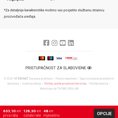
*Za detaljnije karakteristike molimo vas posjetite službenu stranicu
proizvođača uređaja.
PRISTUPAČNOST ZA SLABOVIDNE
© 2026.
HT ERONET
. Sva prava pridržana /
Pravne napomene
/
Sigurnost plaćanja kreditnim
karticama
/
Uvjeti korištenja
/
Politika zaštite privatnosti korisnika
/
Politika kolačića
/
Web dizajn
by THE BIG IDEA LAB
653,10
128,30
48
KM
KM
KM
OPCIJE
prva rata
ostale rate
mjesečno