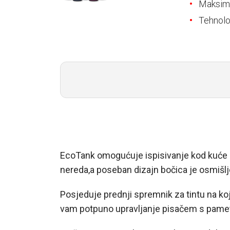
E-RAČUN
Maksima
Tehnolog
PODRŠKA
TELEFONSKI IMENIK
EcoTank omogućuje ispisivanje kod kuće 
nereda,a poseban dizajn bočica je osmišl
Posjeduje prednji spremnik za tintu na ko
vam potpuno upravljanje pisačem s pame