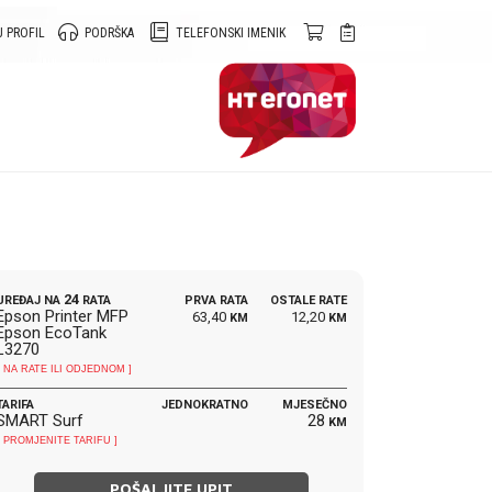
 PROFIL
PODRŠKA
TELEFONSKI IMENIK
24
UREĐAJ NA
RATA
PRVA RATA
OSTALE RATE
Epson Printer MFP
63,40
12,20
KM
KM
Epson EcoTank
L3270
[ NA RATE ILI ODJEDNOM ]
TARIFA
JEDNOKRATNO
MJESEČNO
SMART Surf
28
KM
[ PROMJENITE TARIFU ]
POŠALJITE UPIT