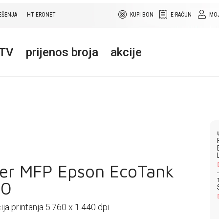
EŠENJA
HT ERONET
KUPI BON
E-RAČUN
MOJ
+TV
prijenos broja
akcije
ter MFP Epson EcoTank
70
ja printanja 5.760 x 1.440 dpi