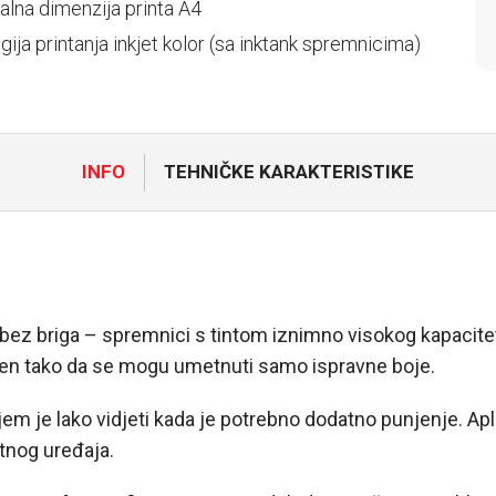
lna dimenzija printa A4
ija printanja inkjet kolor (sa inktank spremnicima)
INFO
TEHNIČKE KARAKTERISTIKE
bez briga – spremnici s tintom iznimno visokog kapaci
jen tako da se mogu umetnuti samo ispravne boje.
jem je lako vidjeti kada je potrebno dodatno punjenje. A
tnog uređaja.