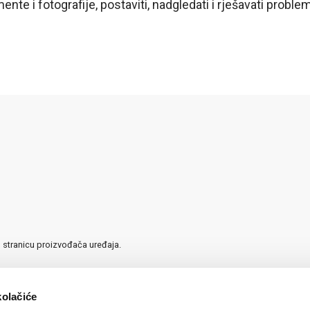
mente i fotografije, postaviti, nadgledati i rješavati proble
u stranicu proizvođača uređaja.
kolačiće