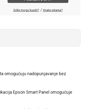
/
Gdje mogu kupiti?
Imate pitanja?
teta omogućuju nadopunjavanje bez
plikacija Epson Smart Panel omogućuje