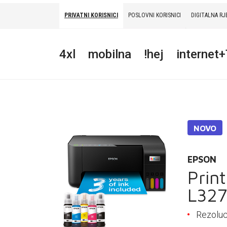
PRIVATNI KORISNICI
POSLOVNI KORISNICI
DIGITALNA RJ
PRIVATNI
POSLOVNI
DIGITALNA RJEŠENJA
HT ERONET
4xl
mobilna
!hej
internet
4XL
MOBILNA
!HEJ
NOVO
INTERNET+TV
PRIJENOS BROJA
EPSON
Prin
AKCIJE
L32
MOJ PROFIL
Rezoluci