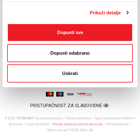
Operativni sustav:
watchOS 26
Procesor:
S10
Prikaži detalje
Interna memorija:
64GB
Baterija:
Li-Ion
Dopusti sve
*Za detaljnije karakteristike molimo vas posjetite službenu stranicu
proizvođača uređaja.
Dopusti odabrano
Uskrati
PRISTUPAČNOST ZA SLABOVIDNE
© 2026.
HT ERONET
. Sva prava pridržana /
Pravne napomene
/
Sigurnost plaćanja kreditnim
karticama
/
Uvjeti korištenja
/
Politika zaštite privatnosti korisnika
/
Politika kolačića
/
Web dizajn
by THE BIG IDEA LAB