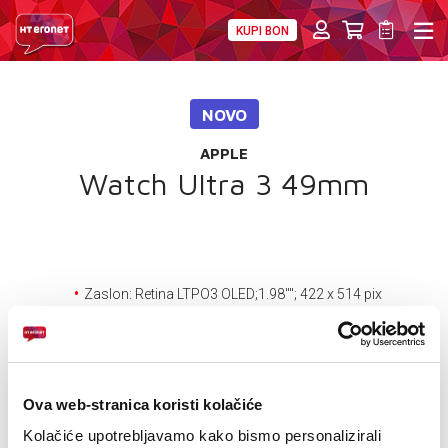
KUPI BON
PRIVATNI
POSLOVNI
DIGITALNA RJEŠENJA
HT ERONET
NOVO
4XL
APPLE
MOBILNA
Watch Ultra 3 49mm
!HEJ
INTERNET+TV
Zaslon: Retina LTPO3 OLED;1.98''''; 422 x 514 pix
PRIJENOS BROJA
OS: watchOS 26
Baterija: do 42 sata normalnog korištenja
AKCIJE
Ova web-stranica koristi kolačiće
MOJ PROFIL
24
UREĐAJ NA
RATA
PRVA RATA
OSTALE RATE
Apple Watch Ultra 3
Kolačiće upotrebljavamo kako bismo personalizirali
356,30
69,90
KM
KM