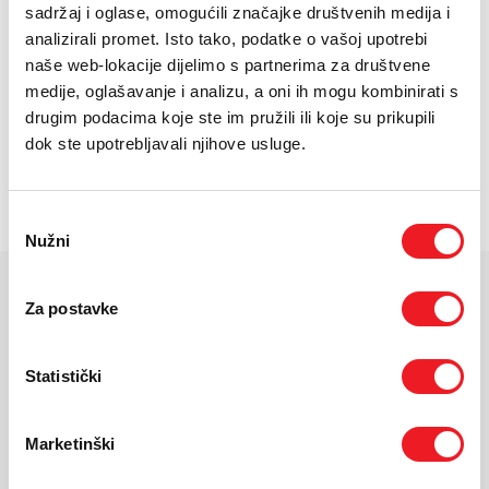
49mm
E-RAČUN
sadržaj i oglase, omogućili značajke društvenih medija i
[ NA RATE ILI ODJEDNOM ]
analizirali promet. Isto tako, podatke o vašoj upotrebi
PODRŠKA
TARIFA
JEDNOKRATNO
MJESEČNO
naše web-lokacije dijelimo s partnerima za društvene
SMART Total
36
KM
medije, oglašavanje i analizu, a oni ih mogu kombinirati s
[ PROMJENITE TARIFU ]
TELEFONSKI IMENIK
drugim podacima koje ste im pružili ili koje su prikupili
POŠALJITE UPIT
dok ste upotrebljavali njihove usluge.
/
Gdje mogu kupiti?
Imate pitanja?
Odabir
Nužni
pristanka
KARAKTERISTIKE
Za postavke
Ekran:
Retina LTPO3 OLED
Statistički
Veličina ekrana:
1.98"
Rezolucija:
422x514 pix
Masa uređaja:
61.6 g
Marketinški
Dimenzije:
49 x 44 x 12mm