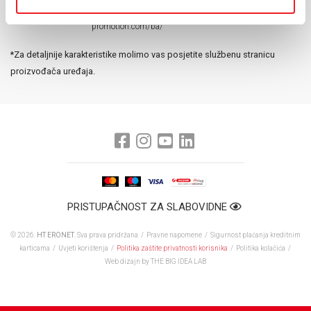
Garancija:
2+3 i KASKO uz registraciju na sajt https://tcl-
promotion.com/ba/
*Za detaljnije karakteristike molimo vas posjetite službenu stranicu
proizvođača uređaja.
PRISTUPAČNOST ZA SLABOVIDNE
© 2026.
HT ERONET
. Sva prava pridržana /
Pravne napomene
/
Sigurnost plaćanja kreditnim
karticama
/
Uvjeti korištenja
/
Politika zaštite privatnosti korisnika
/
Politika kolačića
/
Web dizajn
by THE BIG IDEA LAB