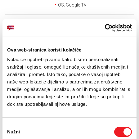
E-RAČUN
OS: Google TV
PODRŠKA
Poklon: Nutribullet blender
TELEFONSKI IMENIK
24
UREĐAJ NA
RATA
PRVA RATA
OSTALE RATE
Ova web-stranica koristi kolačiće
TCL TV TCL 4K QLED
157,90
30,70
KM
KM
65P7K
Kolačiće upotrebljavamo kako bismo personalizirali
[ NA RATE ILI ODJEDNOM ]
sadržaj i oglase, omogućili značajke društvenih medija i
TARIFA
JEDNOKRATNO
MJESEČNO
analizirali promet. Isto tako, podatke o vašoj upotrebi
SMART Total
36
KM
[ PROMJENITE TARIFU ]
naše web-lokacije dijelimo s partnerima za društvene
medije, oglašavanje i analizu, a oni ih mogu kombinirati s
POŠALJITE UPIT
drugim podacima koje ste im pružili ili koje su prikupili
dok ste upotrebljavali njihove usluge.
/
Gdje mogu kupiti?
Imate pitanja?
Odabir
Nužni
pristanka