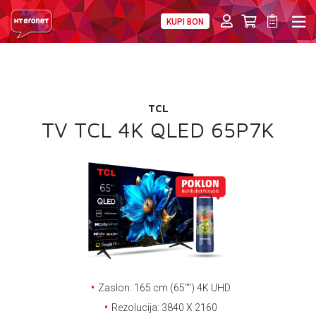
KUPI BON
PRIVATNI
POSLOVNI
DIGITALNA RJEŠENJA
HT ERONET
POKLON
4XL
TCL
MOBILNA
TV TCL 4K QLED 65P7K
!HEJ
INTERNET+TV
PRIJENOS BROJA
AKCIJE
MOJ PROFIL
Zaslon: 165 cm (65'''') 4K UHD
Rezolucija: 3840 X 2160