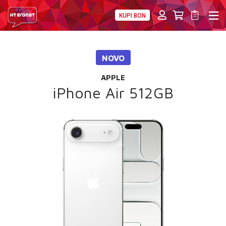
KUPI BON
PRIVATNI
POSLOVNI
DIGITALNA RJEŠENJA
HT ERONET
NOVO
4XL
APPLE
MOBILNA
iPhone Air 512GB
!HEJ
INTERNET+TV
PRIJENOS BROJA
AKCIJE
MOJ PROFIL