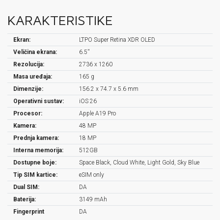
KARAKTERISTIKE
Ekran:
LTPO Super Retina XDR OLED
Veličina ekrana:
6.5''
Rezolucija:
2736 x 1260
Masa uređaja:
165 g
Dimenzije:
156.2 x 74.7 x 5.6 mm
Operativni sustav:
iOS 26
Procesor:
Apple A19 Pro
Kamera:
48 MP
Prednja kamera:
18 MP
Interna memorija:
512GB
Dostupne boje:
Space Black, Cloud White, Light Gold, Sky Blue
Tip SIM kartice:
eSIM only
Dual SIM:
DA
Baterija:
3149 mAh
Fingerprint
DA