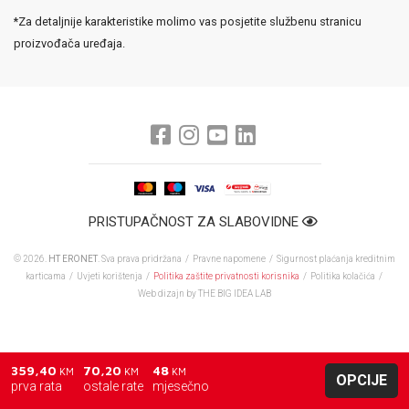
*Za detaljnije karakteristike molimo vas posjetite službenu stranicu
proizvođača uređaja.
PRISTUPAČNOST ZA SLABOVIDNE
© 2026.
HT ERONET
. Sva prava pridržana /
Pravne napomene
/
Sigurnost plaćanja kreditnim
karticama
/
Uvjeti korištenja
/
Politika zaštite privatnosti korisnika
/
Politika kolačića
/
Web dizajn
by THE BIG IDEA LAB
359,40
70,20
48
KM
KM
KM
OPCIJE
prva rata
ostale rate
mjesečno