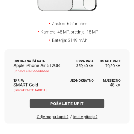
E-RAČUN
PODRŠKA
Zaslon: 6.5'' inches
TELEFONSKI IMENIK
Kamera: 48 MP, prednja: 18 MP
Baterija: 3149 mAh
24
UREĐAJ NA
RATA
PRVA RATA
OSTALE RATE
Apple iPhone Air 512GB
359,40
70,20
KM
KM
[ NA RATE ILI ODJEDNOM ]
TARIFA
JEDNOKRATNO
MJESEČNO
SMART Gold
48
KM
[ PROMJENITE TARIFU ]
POŠALJITE UPIT
/
Gdje mogu kupiti?
Imate pitanja?