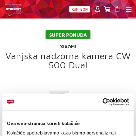
KUPI BON
PRIVATNI
POSLOVNI
DIGITALNA RJEŠENJA
HT ERONET
SUPER PONUDA
4XL
XIAOMI
MOBILNA
Vanjska nadzorna kamera CW
500 Dual
!HEJ
INTERNET+TV
PRIJENOS BROJA
AKCIJE
MOJ PROFIL
Ova web-stranica koristi kolačiće
Kolačiće upotrebljavamo kako bismo personalizirali