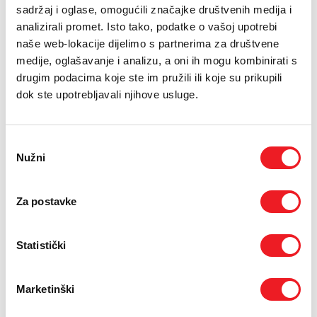
E-RAČUN
sadržaj i oglase, omogućili značajke društvenih medija i
analizirali promet. Isto tako, podatke o vašoj upotrebi
PODRŠKA
Rezolucija: 2560 x 1440
naše web-lokacije dijelimo s partnerima za društvene
medije, oglašavanje i analizu, a oni ih mogu kombinirati s
Vodootpornost IP66
TELEFONSKI IMENIK
drugim podacima koje ste im pružili ili koje su prikupili
Povezivanje Wi-Fi 2.4 GHz
dok ste upotrebljavali njihove usluge.
24
UREĐAJ NA
RATA
PRVA RATA
OSTALE RATE
XIAOMI Vanjska
18,10
3,30
Odabir
KM
KM
nadzorna kamera CW
Nužni
pristanka
500 Dual
[ NA RATE ILI ODJEDNOM ]
TARIFA
JEDNOKRATNO
MJESEČNO
Za postavke
SMART Surf
28
KM
[ PROMJENITE TARIFU ]
Statistički
POŠALJITE UPIT
/
Gdje mogu kupiti?
Imate pitanja?
Marketinški