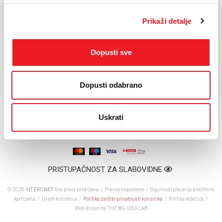
Prikaži detalje
KARAKTERISTIKE
Dopusti sve
*Za detaljnije karakteristike molimo vas posjetite službenu stranicu
proizvođača uređaja.
Dopusti odabrano
Uskrati
PRISTUPAČNOST ZA SLABOVIDNE
© 2026.
HT ERONET
. Sva prava pridržana /
Pravne napomene
/
Sigurnost plaćanja kreditnim
karticama
/
Uvjeti korištenja
/
Politika zaštite privatnosti korisnika
/
Politika kolačića
/
Web dizajn
by THE BIG IDEA LAB