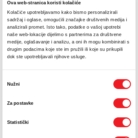
E-RAČUN
Ova web-stranica koristi kolačiće
Kolačiće upotrebljavamo kako bismo personalizirali
PODRŠKA
Zaslon: 34’’ zakrivljeni IPS zaslon
sadržaj i oglase, omogućili značajke društvenih medija i
analizirali promet. Isto tako, podatke o vašoj upotrebi
Rezolucija: 2K (3440x1440)
TELEFONSKI IMENIK
naše web-lokacije dijelimo s partnerima za društvene
Brzina osvježivanja: 180Hz
medije, oglašavanje i analizu, a oni ih mogu kombinirati s
drugim podacima koje ste im pružili ili koje su prikupili
dok ste upotrebljavali njihove usluge.
24
UREĐAJ NA
RATA
PRVA RATA
OSTALE RATE
XIAOMI Xiaomi Gaming
108,70
21,10
KM
KM
Monitor 2K G34WQi
Curved
[ NA RATE ILI ODJEDNOM ]
Odabir
Nužni
pristanka
TARIFA
JEDNOKRATNO
MJESEČNO
SMART Surf
28
KM
[ PROMJENITE TARIFU ]
Za postavke
POŠALJITE UPIT
Statistički
/
Gdje mogu kupiti?
Imate pitanja?