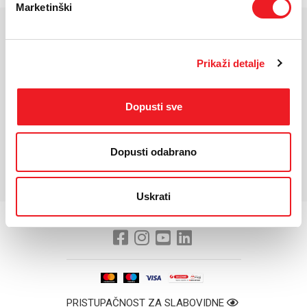
Marketinški
KARAKTERISTIKE
Prikaži detalje
Ekran:
IPS 2K 180Hz
Veličina ekrana:
34"
Dopusti sve
Rezolucija:
3440x1440
Povezivost:
HDMI 2.0, DisplayPort 1.4 i USB-C (65W PD)
Dopusti odabrano
*Za detaljnije karakteristike molimo vas posjetite službenu stranicu
proizvođača uređaja.
Uskrati
PRISTUPAČNOST ZA SLABOVIDNE