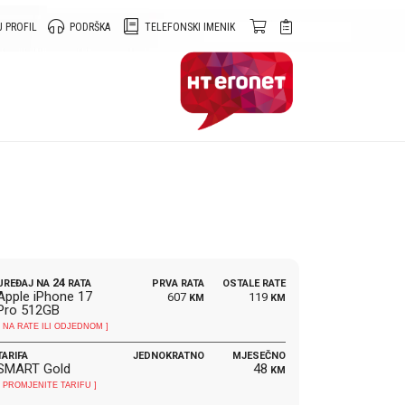
 PROFIL
PODRŠKA
TELEFONSKI IMENIK
24
UREĐAJ NA
RATA
PRVA RATA
OSTALE RATE
Apple iPhone 17
607
119
KM
KM
Pro 512GB
[ NA RATE ILI ODJEDNOM ]
TARIFA
JEDNOKRATNO
MJESEČNO
SMART Gold
48
KM
[ PROMJENITE TARIFU ]