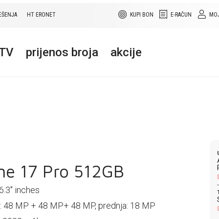
EŠENJA
HT ERONET
KUPI BON
E-RAČUN
MOJ
+TV
prijenos broja
akcije
ne 17 Pro 512GB
6.3'' inches
 48 MP + 48 MP+ 48 MP, prednja: 18 MP