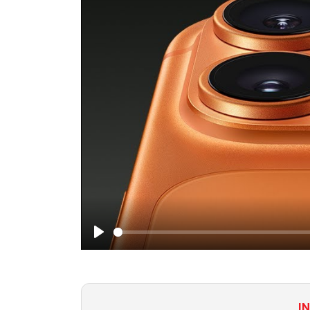
Play
I