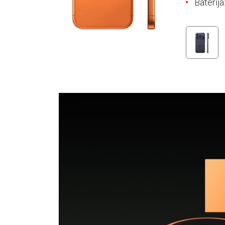
Baterij
E-RAČUN
PODRŠKA
TELEFONSKI IMENIK