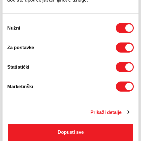
E-RAČUN
PODRŠKA
Odabir
Nužni
pristanka
TELEFONSKI IMENIK
Za postavke
Statistički
MYKI
Kids Watch 4
Marketinški
SNIŽENO!
59
KM
Prikaži detalje
SMART SURF
USPOREDI
Dopusti sve
* Cijene su informativnog karaktera i podložne su izmjenama.