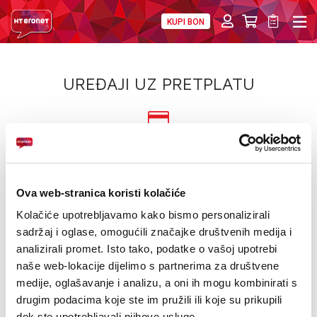
KUPI BON
PRIVATNI
POSLOVNI
DIGITALNA RJEŠENJA
HT ERONET
UREĐAJI UZ PRETPLATU
4XL
MOBILNA
UREĐAJ NA
12/24 RATE
!HEJ
Saznajte više
INTERNET+TV
Ova web-stranica koristi kolačiće
Kategorije
Svi proizvođači
Kolačiće upotrebljavamo kako bismo personalizirali
PRIJENOS BROJA
sadržaj i oglase, omogućili značajke društvenih medija i
NOVO
SNIŽENO!
USKORO
Izdvojeno!
analizirali promet. Isto tako, podatke o vašoj upotrebi
AKCIJE
naše web-lokacije dijelimo s partnerima za društvene
SUPER PONUDA
AKCIJA
POKLON
medije, oglašavanje i analizu, a oni ih mogu kombinirati s
MOJ PROFIL
drugim podacima koje ste im pružili ili koje su prikupili
PROMOCIJA
eSIM
dok ste upotrebljavali njihove usluge.