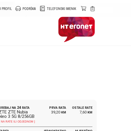
 PROFIL
PODRŠKA
TELEFONSKI IMENIK
24
UREĐAJ NA
RATA
PRVA RATA
OSTALE RATE
ZTE ZTE Nubia
39,20
7,60
KM
KM
Neo 3 5G 8/256GB
[ NA RATE ILI ODJEDNOM ]