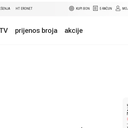
EŠENJA
HT ERONET
KUPI BON
E-RAČUN
MOJ
+TV
prijenos broja
akcije