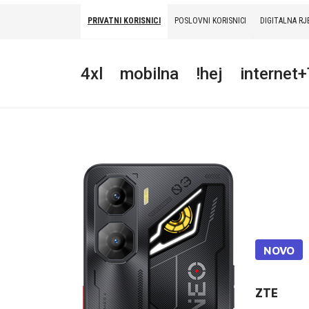
PRIVATNI KORISNICI
POSLOVNI KORISNICI
DIGITALNA RJ
PRIVATNI
POSLOVNI
DIGITALNA RJEŠENJA
HT ERONET
4xl
mobilna
!hej
internet
4XL
MOBILNA
!HEJ
INTERNET+TV
PRIJENOS BROJA
AKCIJE
NOVO
MOJ PROFIL
ZTE