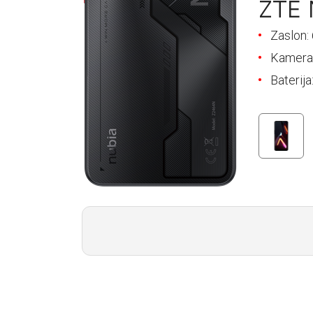
ZTE 
E-RAČUN
Zaslon: 
PODRŠKA
Kamer
TELEFONSKI IMENIK
Baterij