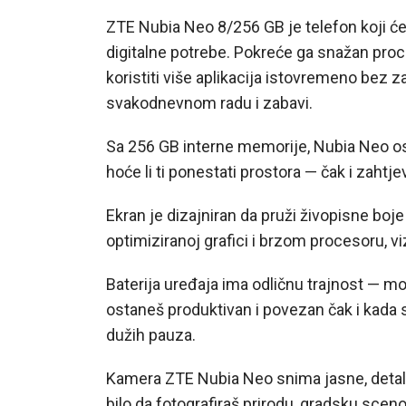
ZTE Nubia Neo 8/256 GB je telefon koji će
digitalne potrebe. Pokreće ga snažan proce
koristiti više aplikacija istovremeno bez 
svakodnevnom radu i zabavi.
Sa 256 GB interne memorije, Nubia Neo osigu
hoće li ti ponestati prostora — čak i zahtj
Ekran je dizajniran da pruži živopisne boje 
optimiziranoj grafici i brzom procesoru, vi
Baterija uređaja ima odličnu trajnost — mo
ostaneš produktivan i povezan čak i kada s
dužih pauza.
Kamera ZTE Nubia Neo snima jasne, detaljn
bilo da fotografiraš prirodu, gradsku scenogr