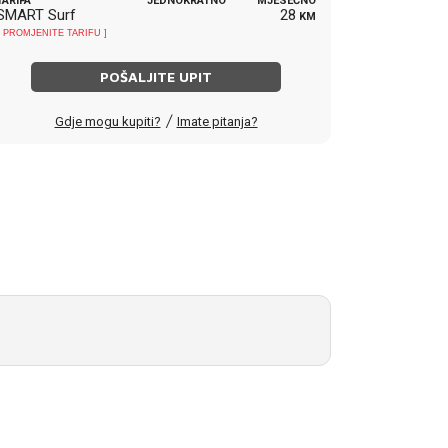
TARIFA
JEDNOKRATNO
MJESEČNO
SMART Surf
28
KM
[ PROMJENITE TARIFU ]
POŠALJITE UPIT
/
Gdje mogu kupiti?
Imate pitanja?