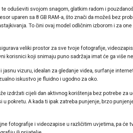
 te oduševiti svojom snagom, glatkim radom i pouzdanošću
sor uparen sa 8 GB RAM-a, što znači da možeš bez problema
zastajkivanja. To čini ovaj model odličnim izborom i za on
rava veliki prostor za sve tvoje fotografije, videozapise,
evni korisnici koji snimaju puno sadržaja imat će ga više n
i jasnu vizuru, idealan za gledanje videa, surfanje internet
zualno iskustvo je fluidno i ugodno za oko.
že izdržati cijeli dan aktivnog korištenja bez potrebe za
i u pokretu. A kada ti ipak zatreba punjenje, brzo punjenj
e fotografije i videozapise u različitim uvjetima, pa će 
afiju ili prijatelje.