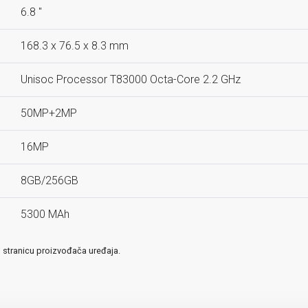
6.8 ''
168.3 x 76.5 x 8.3 mm
Unisoc Processor T83000 Octa-Core 2.2 GHz
50MP+2MP
16MP
8GB/256GB
5300 MAh
u stranicu proizvođača uređaja.