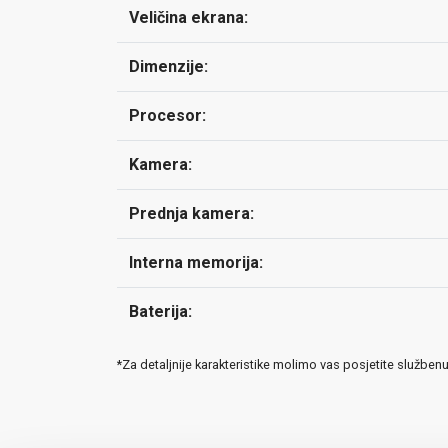
Veličina ekrana:
Dimenzije:
Procesor:
Kamera:
Prednja kamera:
Interna memorija:
Baterija:
*Za detaljnije karakteristike molimo vas posjetite služben